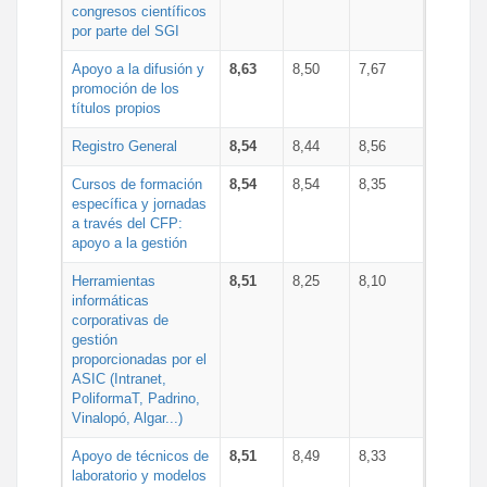
congresos científicos
por parte del SGI
Apoyo a la difusión y
8,63
8,50
7,67
promoción de los
títulos propios
Registro General
8,54
8,44
8,56
Cursos de formación
8,54
8,54
8,35
específica y jornadas
a través del CFP:
apoyo a la gestión
Herramientas
8,51
8,25
8,10
informáticas
corporativas de
gestión
proporcionadas por el
ASIC (Intranet,
PoliformaT, Padrino,
Vinalopó, Algar...)
Apoyo de técnicos de
8,51
8,49
8,33
laboratorio y modelos