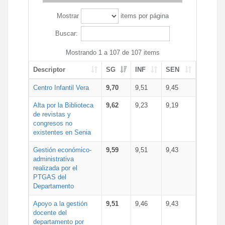
Mostrar
items por página
Buscar:
Mostrando 1 a 107 de 107 items
Descriptor
SG
INF
SEN
Centro Infantil Vera
9,70
9,51
9,45
Alta por la Biblioteca
9,62
9,23
9,19
de revistas y
congresos no
existentes en Senia
Gestión económico-
9,59
9,51
9,43
administrativa
realizada por el
PTGAS del
Departamento
Apoyo a la gestión
9,51
9,46
9,43
docente del
departamento por