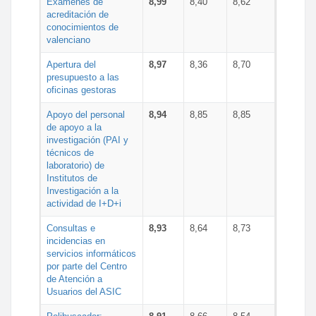
Exámenes de
8,99
8,40
8,62
acreditación de
conocimientos de
valenciano
Apertura del
8,97
8,36
8,70
presupuesto a las
oficinas gestoras
Apoyo del personal
8,94
8,85
8,85
de apoyo a la
investigación (PAI y
técnicos de
laboratorio) de
Institutos de
Investigación a la
actividad de I+D+i
Consultas e
8,93
8,64
8,73
incidencias en
servicios informáticos
por parte del Centro
de Atención a
Usuarios del ASIC