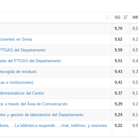
SG
IN
9,70
9,
xistentes en Senia
9,62
9,
l PTGAS del Departamento
9,59
9,
parte del PTGAS del Departamento
9,51
9,
 recogida de residuos
9,43
9,
as e instituciones)
9,41
9,
dministrativos del Centro
9,37
9,
os a través del Área de Comunicación
9,29
9,
tes y gestión de laboratorios del Departamento
9,24
9,
ores, ...La biblioteca responde..., chat, teléfono, y sesiones
9,22
9,