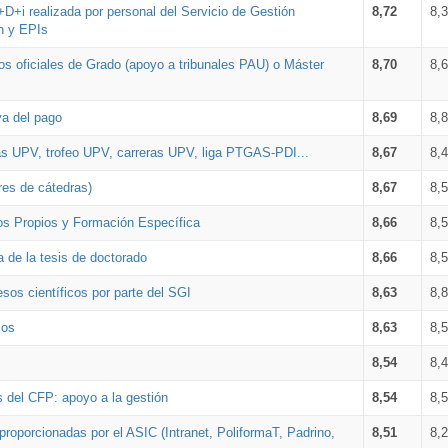
+D+i realizada por personal del Servicio de Gestión
8,72
8,
n y EPIs
los oficiales de Grado (apoyo a tribunales PAU) o Máster
8,70
8,
va del pago
8,69
8,
as UPV, trofeo UPV, carreras UPV, liga PTGAS-PDI...
8,67
8,
res de cátedras)
8,67
8,
os Propios y Formación Específica
8,66
8,
a de la tesis de doctorado
8,66
8,
sos científicos por parte del SGI
8,63
8,
ios
8,63
8,
8,54
8,
s del CFP: apoyo a la gestión
8,54
8,
proporcionadas por el ASIC (Intranet, PoliformaT, Padrino,
8,51
8,