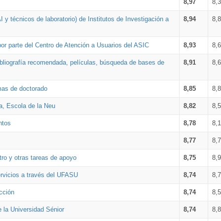
8,97
8,
 y técnicos de laboratorio) de Institutos de Investigación a
8,94
8,
por parte del Centro de Atención a Usuarios del ASIC
8,93
8,
bibliografía recomendada, películas, búsqueda de bases de
8,91
8,
amas de doctorado
8,85
8,
a, Escola de la Neu
8,82
8,
ntos
8,78
8,
8,77
8,
tro y otras tareas de apoyo
8,75
8,
ervicios a través del UFASU
8,74
8,
cción
8,74
8,
e la Universidad Sénior
8,74
8,