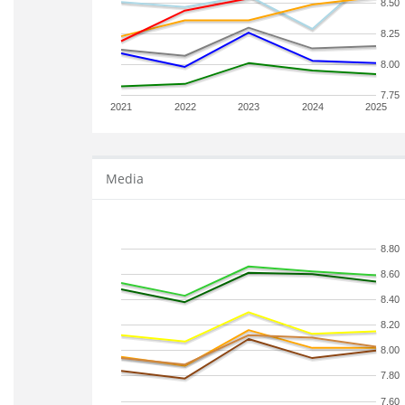
8.50
8.25
8.00
7.75
2021
2022
2023
2024
2025
Media
8.80
8.60
8.40
8.20
8.00
7.80
7.60