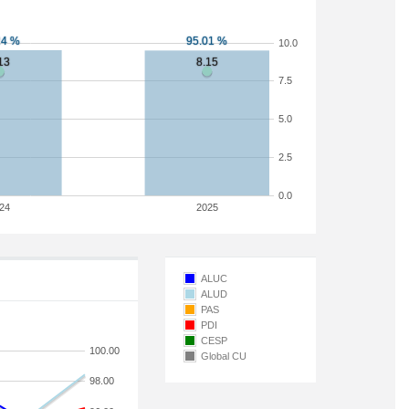
10.0
7.5
5.0
2.5
0.0
24
2025
ALUC
ALUD
PAS
PDI
CESP
100.00
Global CU
98.00