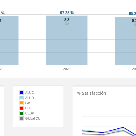
2
2023
20
% Satisfacción
ALUC
ALUD
PAS
PDI
CESP
Global CU