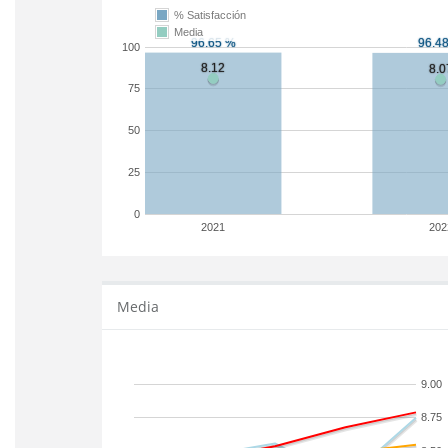
% Satisfacción
Media
100
75
50
25
0
2021
202
Media
9.00
8.75