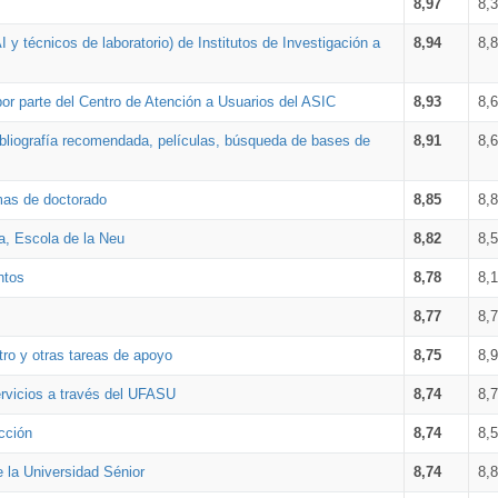
8,97
8,
 y técnicos de laboratorio) de Institutos de Investigación a
8,94
8,
por parte del Centro de Atención a Usuarios del ASIC
8,93
8,
bibliografía recomendada, películas, búsqueda de bases de
8,91
8,
amas de doctorado
8,85
8,
a, Escola de la Neu
8,82
8,
ntos
8,78
8,
8,77
8,
tro y otras tareas de apoyo
8,75
8,
ervicios a través del UFASU
8,74
8,
cción
8,74
8,
e la Universidad Sénior
8,74
8,