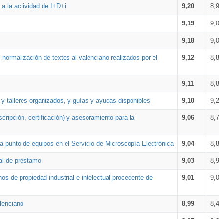
a la actividad de I+D+i
9,20
8,
9,19
9,
9,18
9,
 normalización de textos al valenciano realizados por el
9,12
8,
9,11
8,
 y talleres organizados, y guías y ayudas disponibles
9,10
9,
cripción, certificación) y asesoramiento para la
9,06
8,
 punto de equipos en el Servicio de Microscopía Electrónica
9,04
8,
ial de préstamo
9,03
8,
os de propiedad industrial e intelectual procedente de
9,01
9,
lenciano
8,99
8,