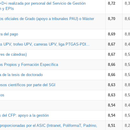
+D+i realizada por personal del Servicio de Gestión
8,72
8,
n y EPIs
los oficiales de Grado (apoyo a tribunales PAU) o Máster
8,70
8,
va del pago
8,69
8,
as UPV, trofeo UPV, carreras UPV, liga PTGAS-PDI...
8,67
8,
res de cátedras)
8,67
8,
os Propios y Formación Específica
8,66
8,
a de la tesis de doctorado
8,66
8,
sos científicos por parte del SGI
8,63
8,
ios
8,63
8,
8,54
8,
s del CFP: apoyo a la gestión
8,54
8,
proporcionadas por el ASIC (Intranet, PoliformaT, Padrino,
8,51
8,