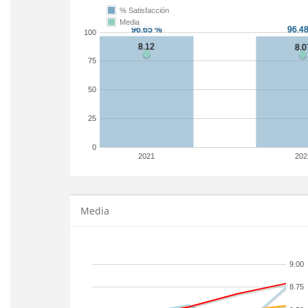
% Satisfacción
Media
100
75
50
25
0
2021
202
Media
9.00
8.75