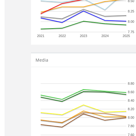
8.50
8.25
8.00
7.75
2021
2022
2023
2024
2025
Media
8.80
8.60
8.40
8.20
8.00
7.80
7.60