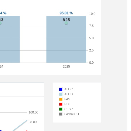
10.0
7.5
5.0
2.5
0.0
24
2025
ALUC
ALUD
PAS
PDI
CESP
100.00
Global CU
98.00