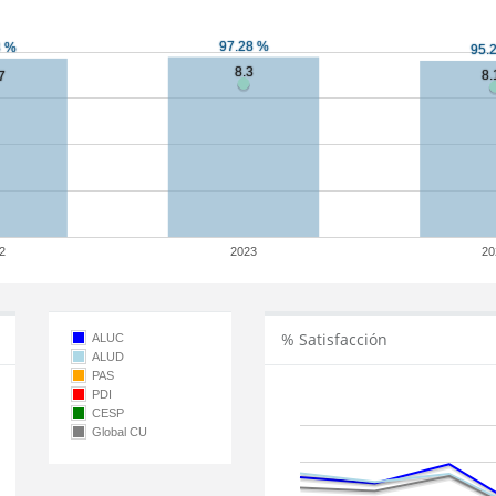
2
2023
20
% Satisfacción
ALUC
ALUD
PAS
PDI
CESP
Global CU