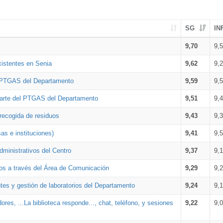
SG
IN
9,70
9,
xistentes en Senia
9,62
9,
l PTGAS del Departamento
9,59
9,
parte del PTGAS del Departamento
9,51
9,
 recogida de residuos
9,43
9,
as e instituciones)
9,41
9,
dministrativos del Centro
9,37
9,
os a través del Área de Comunicación
9,29
9,
tes y gestión de laboratorios del Departamento
9,24
9,
ores, ...La biblioteca responde..., chat, teléfono, y sesiones
9,22
9,