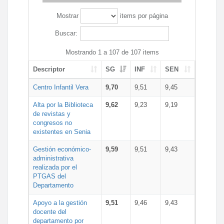
Mostrar
items por página
Buscar:
Mostrando 1 a 107 de 107 items
Descriptor
SG
INF
SEN
Centro Infantil Vera
9,70
9,51
9,45
Alta por la Biblioteca
9,62
9,23
9,19
de revistas y
congresos no
existentes en Senia
Gestión económico-
9,59
9,51
9,43
administrativa
realizada por el
PTGAS del
Departamento
Apoyo a la gestión
9,51
9,46
9,43
docente del
departamento por