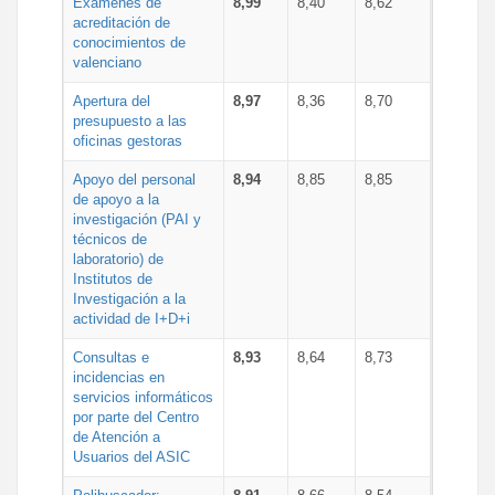
Exámenes de
8,99
8,40
8,62
acreditación de
conocimientos de
valenciano
Apertura del
8,97
8,36
8,70
presupuesto a las
oficinas gestoras
Apoyo del personal
8,94
8,85
8,85
de apoyo a la
investigación (PAI y
técnicos de
laboratorio) de
Institutos de
Investigación a la
actividad de I+D+i
Consultas e
8,93
8,64
8,73
incidencias en
servicios informáticos
por parte del Centro
de Atención a
Usuarios del ASIC