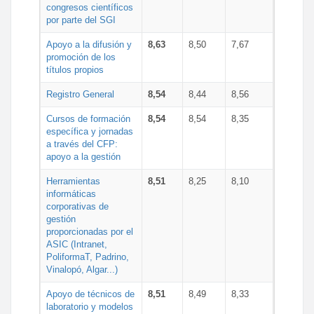
congresos científicos
por parte del SGI
Apoyo a la difusión y
8,63
8,50
7,67
promoción de los
títulos propios
Registro General
8,54
8,44
8,56
Cursos de formación
8,54
8,54
8,35
específica y jornadas
a través del CFP:
apoyo a la gestión
Herramientas
8,51
8,25
8,10
informáticas
corporativas de
gestión
proporcionadas por el
ASIC (Intranet,
PoliformaT, Padrino,
Vinalopó, Algar...)
Apoyo de técnicos de
8,51
8,49
8,33
laboratorio y modelos