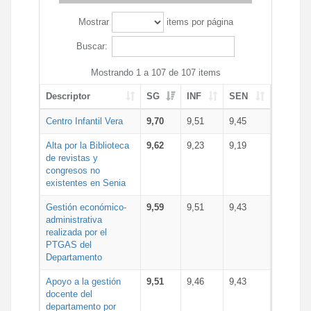
Mostrar
items por página
Buscar:
Mostrando 1 a 107 de 107 items
Descriptor
SG
INF
SEN
Centro Infantil Vera
9,70
9,51
9,45
Alta por la Biblioteca
9,62
9,23
9,19
de revistas y
congresos no
existentes en Senia
Gestión económico-
9,59
9,51
9,43
administrativa
realizada por el
PTGAS del
Departamento
Apoyo a la gestión
9,51
9,46
9,43
docente del
departamento por