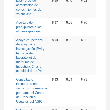
Exámenes de
8,99
8,40
8,62
acreditación de
conocimientos de
valenciano
Apertura del
8,97
8,36
8,70
presupuesto a las
oficinas gestoras
Apoyo del personal
8,94
8,85
8,85
de apoyo a la
investigación (PAI y
técnicos de
laboratorio) de
Institutos de
Investigación a la
actividad de I+D+i
Consultas e
8,93
8,64
8,73
incidencias en
servicios informáticos
por parte del Centro
de Atención a
Usuarios del ASIC