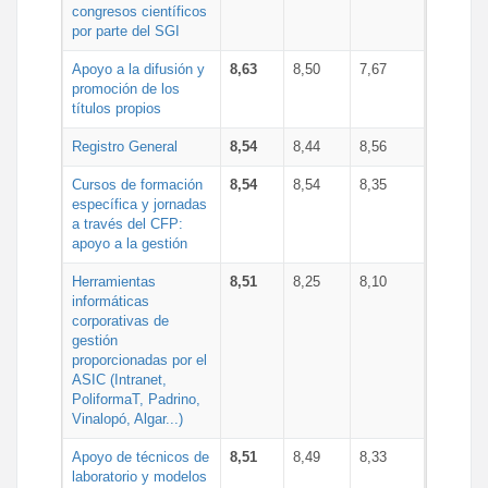
congresos científicos
por parte del SGI
Apoyo a la difusión y
8,63
8,50
7,67
promoción de los
títulos propios
Registro General
8,54
8,44
8,56
Cursos de formación
8,54
8,54
8,35
específica y jornadas
a través del CFP:
apoyo a la gestión
Herramientas
8,51
8,25
8,10
informáticas
corporativas de
gestión
proporcionadas por el
ASIC (Intranet,
PoliformaT, Padrino,
Vinalopó, Algar...)
Apoyo de técnicos de
8,51
8,49
8,33
laboratorio y modelos