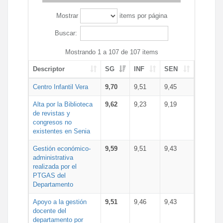
Mostrar
items por página
Buscar:
Mostrando 1 a 107 de 107 items
Descriptor
SG
INF
SEN
Centro Infantil Vera
9,70
9,51
9,45
Alta por la Biblioteca
9,62
9,23
9,19
de revistas y
congresos no
existentes en Senia
Gestión económico-
9,59
9,51
9,43
administrativa
realizada por el
PTGAS del
Departamento
Apoyo a la gestión
9,51
9,46
9,43
docente del
departamento por