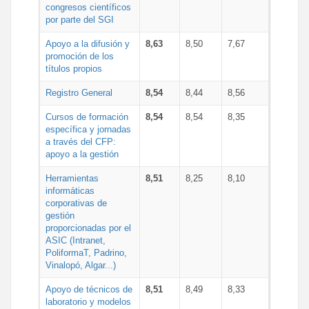
congresos científicos
por parte del SGI
Apoyo a la difusión y
8,63
8,50
7,67
promoción de los
títulos propios
Registro General
8,54
8,44
8,56
Cursos de formación
8,54
8,54
8,35
específica y jornadas
a través del CFP:
apoyo a la gestión
Herramientas
8,51
8,25
8,10
informáticas
corporativas de
gestión
proporcionadas por el
ASIC (Intranet,
PoliformaT, Padrino,
Vinalopó, Algar...)
Apoyo de técnicos de
8,51
8,49
8,33
laboratorio y modelos