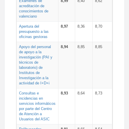
Exámenes de
8,99
8,40
8,62
acreditación de
conocimientos de
valenciano
Apertura del
8,97
8,36
8,70
presupuesto a las
oficinas gestoras
Apoyo del personal
8,94
8,85
8,85
de apoyo a la
investigación (PAI y
técnicos de
laboratorio) de
Institutos de
Investigación a la
actividad de I+D+i
Consultas e
8,93
8,64
8,73
incidencias en
servicios informáticos
por parte del Centro
de Atención a
Usuarios del ASIC