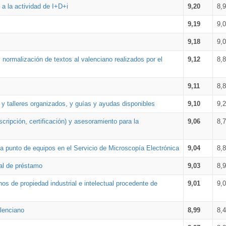
a la actividad de I+D+i
9,20
8,
9,19
9,
9,18
9,
 normalización de textos al valenciano realizados por el
9,12
8,
9,11
8,
 y talleres organizados, y guías y ayudas disponibles
9,10
9,
cripción, certificación) y asesoramiento para la
9,06
8,
 punto de equipos en el Servicio de Microscopía Electrónica
9,04
8,
ial de préstamo
9,03
8,
os de propiedad industrial e intelectual procedente de
9,01
9,
lenciano
8,99
8,