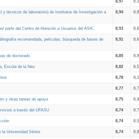
8,97
8,
 y técnicos de laboratorio) de Institutos de Investigación a
8,94
8,
por parte del Centro de Atención a Usuarios del ASIC
8,93
8,
bibliografía recomendada, películas, búsqueda de bases de
8,91
8,
amas de doctorado
8,85
8,
a, Escola de la Neu
8,82
8,
ntos
8,78
8,
8,77
8,
tro y otras tareas de apoyo
8,75
8,
ervicios a través del UFASU
8,74
8,
cción
8,74
8,
e la Universidad Sénior
8,74
8,