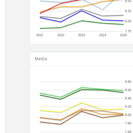
8.50
8.25
8.00
7.75
2021
2022
2023
2024
2025
Media
8.80
8.60
8.40
8.20
8.00
7.80
7.60