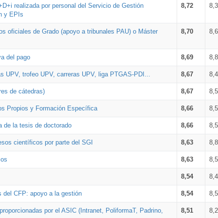
+D+i realizada por personal del Servicio de Gestión
8,72
8,
n y EPIs
los oficiales de Grado (apoyo a tribunales PAU) o Máster
8,70
8,
va del pago
8,69
8,
as UPV, trofeo UPV, carreras UPV, liga PTGAS-PDI...
8,67
8,
res de cátedras)
8,67
8,
os Propios y Formación Específica
8,66
8,
a de la tesis de doctorado
8,66
8,
sos científicos por parte del SGI
8,63
8,
ios
8,63
8,
8,54
8,
s del CFP: apoyo a la gestión
8,54
8,
proporcionadas por el ASIC (Intranet, PoliformaT, Padrino,
8,51
8,