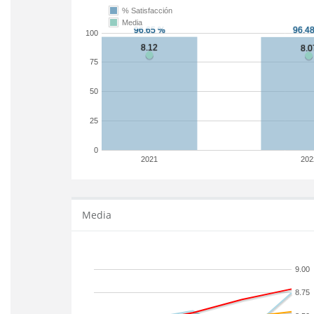
% Satisfacción
Media
100
75
50
25
0
2021
202
Media
9.00
8.75