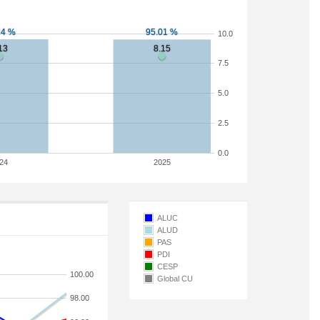
10.0
7.5
5.0
2.5
0.0
24
2025
ALUC
ALUD
PAS
PDI
CESP
100.00
Global CU
98.00