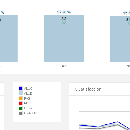
2
2023
20
% Satisfacción
ALUC
ALUD
PAS
PDI
CESP
Global CU