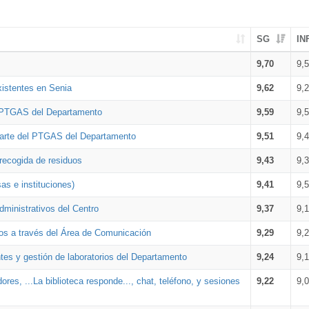
SG
IN
9,70
9,
xistentes en Senia
9,62
9,
l PTGAS del Departamento
9,59
9,
parte del PTGAS del Departamento
9,51
9,
 recogida de residuos
9,43
9,
as e instituciones)
9,41
9,
dministrativos del Centro
9,37
9,
os a través del Área de Comunicación
9,29
9,
tes y gestión de laboratorios del Departamento
9,24
9,
ores, ...La biblioteca responde..., chat, teléfono, y sesiones
9,22
9,