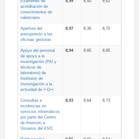
Exámenes de
8,99
8,40
8,62
acreditación de
conocimientos de
valenciano
Apertura del
8,97
8,36
8,70
presupuesto a las
oficinas gestoras
Apoyo del personal
8,94
8,85
8,85
de apoyo a la
investigación (PAI y
técnicos de
laboratorio) de
Institutos de
Investigación a la
actividad de I+D+i
Consultas e
8,93
8,64
8,73
incidencias en
servicios informáticos
por parte del Centro
de Atención a
Usuarios del ASIC