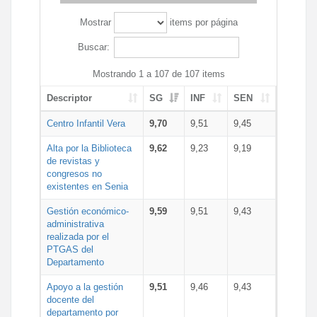
Mostrar
items por página
Buscar:
Mostrando 1 a 107 de 107 items
Descriptor
SG
INF
SEN
Centro Infantil Vera
9,70
9,51
9,45
Alta por la Biblioteca
9,62
9,23
9,19
de revistas y
congresos no
existentes en Senia
Gestión económico-
9,59
9,51
9,43
administrativa
realizada por el
PTGAS del
Departamento
Apoyo a la gestión
9,51
9,46
9,43
docente del
departamento por