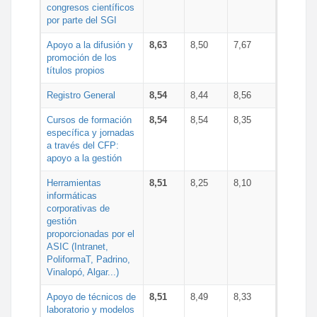
congresos científicos
por parte del SGI
Apoyo a la difusión y
8,63
8,50
7,67
promoción de los
títulos propios
Registro General
8,54
8,44
8,56
Cursos de formación
8,54
8,54
8,35
específica y jornadas
a través del CFP:
apoyo a la gestión
Herramientas
8,51
8,25
8,10
informáticas
corporativas de
gestión
proporcionadas por el
ASIC (Intranet,
PoliformaT, Padrino,
Vinalopó, Algar...)
Apoyo de técnicos de
8,51
8,49
8,33
laboratorio y modelos