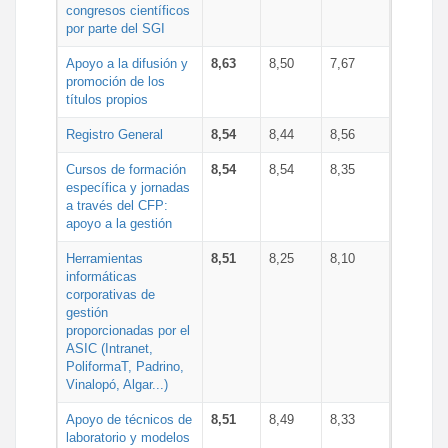
congresos científicos
por parte del SGI
Apoyo a la difusión y
8,63
8,50
7,67
promoción de los
títulos propios
Registro General
8,54
8,44
8,56
Cursos de formación
8,54
8,54
8,35
específica y jornadas
a través del CFP:
apoyo a la gestión
Herramientas
8,51
8,25
8,10
informáticas
corporativas de
gestión
proporcionadas por el
ASIC (Intranet,
PoliformaT, Padrino,
Vinalopó, Algar...)
Apoyo de técnicos de
8,51
8,49
8,33
laboratorio y modelos