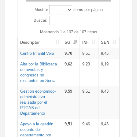
Mostrar
items por página
Buscar:
Mostrando 1 a 107 de 107 items
Descriptor
SG
INF
SEN
Centro Infantil Vera
9,70
9,51
9,45
Alta por la Biblioteca
9,62
9,23
9,19
de revistas y
congresos no
existentes en Senia
Gestión económico-
9,59
9,51
9,43
administrativa
realizada por el
PTGAS del
Departamento
Apoyo a la gestión
9,51
9,46
9,43
docente del
departamento por