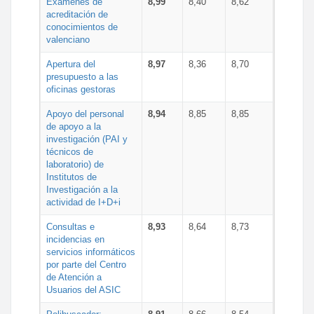
Exámenes de
8,99
8,40
8,62
acreditación de
conocimientos de
valenciano
Apertura del
8,97
8,36
8,70
presupuesto a las
oficinas gestoras
Apoyo del personal
8,94
8,85
8,85
de apoyo a la
investigación (PAI y
técnicos de
laboratorio) de
Institutos de
Investigación a la
actividad de I+D+i
Consultas e
8,93
8,64
8,73
incidencias en
servicios informáticos
por parte del Centro
de Atención a
Usuarios del ASIC