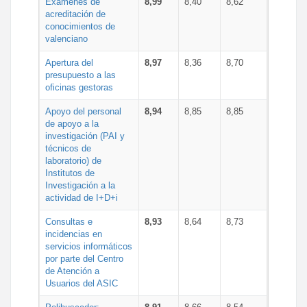
Exámenes de
8,99
8,40
8,62
acreditación de
conocimientos de
valenciano
Apertura del
8,97
8,36
8,70
presupuesto a las
oficinas gestoras
Apoyo del personal
8,94
8,85
8,85
de apoyo a la
investigación (PAI y
técnicos de
laboratorio) de
Institutos de
Investigación a la
actividad de I+D+i
Consultas e
8,93
8,64
8,73
incidencias en
servicios informáticos
por parte del Centro
de Atención a
Usuarios del ASIC