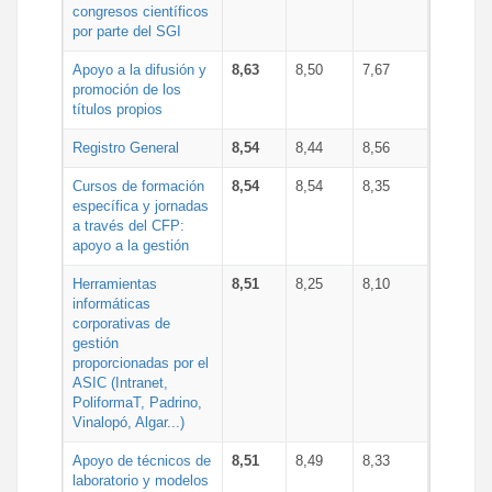
congresos científicos
por parte del SGI
Apoyo a la difusión y
8,63
8,50
7,67
promoción de los
títulos propios
Registro General
8,54
8,44
8,56
Cursos de formación
8,54
8,54
8,35
específica y jornadas
a través del CFP:
apoyo a la gestión
Herramientas
8,51
8,25
8,10
informáticas
corporativas de
gestión
proporcionadas por el
ASIC (Intranet,
PoliformaT, Padrino,
Vinalopó, Algar...)
Apoyo de técnicos de
8,51
8,49
8,33
laboratorio y modelos