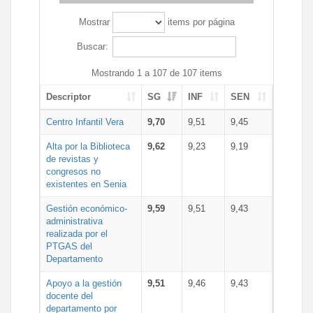
Mostrar
items por página
Buscar:
Mostrando 1 a 107 de 107 items
Descriptor
SG
INF
SEN
Centro Infantil Vera
9,70
9,51
9,45
Alta por la Biblioteca
9,62
9,23
9,19
de revistas y
congresos no
existentes en Senia
Gestión económico-
9,59
9,51
9,43
administrativa
realizada por el
PTGAS del
Departamento
Apoyo a la gestión
9,51
9,46
9,43
docente del
departamento por