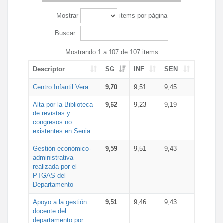
Mostrar
items por página
Buscar:
Mostrando 1 a 107 de 107 items
Descriptor
SG
INF
SEN
Centro Infantil Vera
9,70
9,51
9,45
Alta por la Biblioteca
9,62
9,23
9,19
de revistas y
congresos no
existentes en Senia
Gestión económico-
9,59
9,51
9,43
administrativa
realizada por el
PTGAS del
Departamento
Apoyo a la gestión
9,51
9,46
9,43
docente del
departamento por