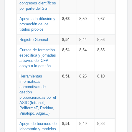
congresos científicos
por parte del SGI
Apoyo a la difusión y
8,63
8,50
7,67
promoción de los
títulos propios
Registro General
8,54
8,44
8,56
Cursos de formación
8,54
8,54
8,35
específica y jornadas
a través del CFP:
apoyo a la gestión
Herramientas
8,51
8,25
8,10
informáticas
corporativas de
gestión
proporcionadas por el
ASIC (Intranet,
PoliformaT, Padrino,
Vinalopó, Algar...)
Apoyo de técnicos de
8,51
8,49
8,33
laboratorio y modelos