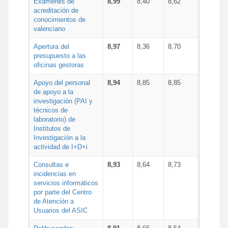
Exámenes de
8,99
8,40
8,62
acreditación de
conocimientos de
valenciano
Apertura del
8,97
8,36
8,70
presupuesto a las
oficinas gestoras
Apoyo del personal
8,94
8,85
8,85
de apoyo a la
investigación (PAI y
técnicos de
laboratorio) de
Institutos de
Investigación a la
actividad de I+D+i
Consultas e
8,93
8,64
8,73
incidencias en
servicios informáticos
por parte del Centro
de Atención a
Usuarios del ASIC