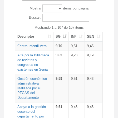
Mostrar
items por página
Buscar:
Mostrando 1 a 107 de 107 items
Descriptor
SG
INF
SEN
Centro Infantil Vera
9,70
9,51
9,45
Alta por la Biblioteca
9,62
9,23
9,19
de revistas y
congresos no
existentes en Senia
Gestión económico-
9,59
9,51
9,43
administrativa
realizada por el
PTGAS del
Departamento
Apoyo a la gestión
9,51
9,46
9,43
docente del
departamento por