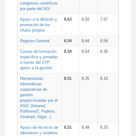
congresos científicos
por parte del SGI
Apoyo a la difusión y
8,63
8,50
7,67
promoción de los
títulos propios
Registro General
8,54
8,44
8,56
Cursos de formación
8,54
8,54
8,35
específica y jornadas
a través del CFP:
apoyo a la gestión
Herramientas
8,51
8,25
8,10
informáticas
corporativas de
gestión
proporcionadas por el
ASIC (Intranet,
PoliformaT, Padrino,
Vinalopó, Algar...)
Apoyo de técnicos de
8,51
8,49
8,33
laboratorio y modelos