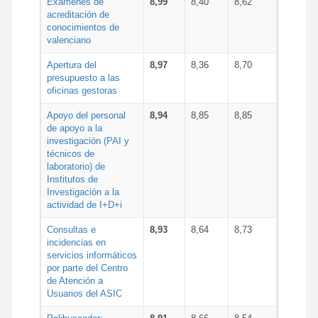
Exámenes de
8,99
8,40
8,62
acreditación de
conocimientos de
valenciano
Apertura del
8,97
8,36
8,70
presupuesto a las
oficinas gestoras
Apoyo del personal
8,94
8,85
8,85
de apoyo a la
investigación (PAI y
técnicos de
laboratorio) de
Institutos de
Investigación a la
actividad de I+D+i
Consultas e
8,93
8,64
8,73
incidencias en
servicios informáticos
por parte del Centro
de Atención a
Usuarios del ASIC