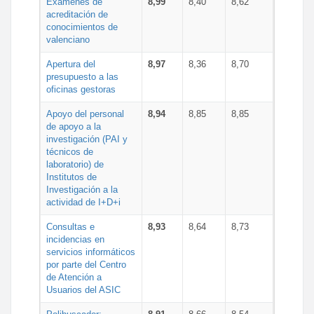
Exámenes de
8,99
8,40
8,62
acreditación de
conocimientos de
valenciano
Apertura del
8,97
8,36
8,70
presupuesto a las
oficinas gestoras
Apoyo del personal
8,94
8,85
8,85
de apoyo a la
investigación (PAI y
técnicos de
laboratorio) de
Institutos de
Investigación a la
actividad de I+D+i
Consultas e
8,93
8,64
8,73
incidencias en
servicios informáticos
por parte del Centro
de Atención a
Usuarios del ASIC