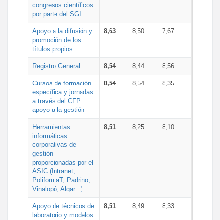
congresos científicos
por parte del SGI
Apoyo a la difusión y
8,63
8,50
7,67
promoción de los
títulos propios
Registro General
8,54
8,44
8,56
Cursos de formación
8,54
8,54
8,35
específica y jornadas
a través del CFP:
apoyo a la gestión
Herramientas
8,51
8,25
8,10
informáticas
corporativas de
gestión
proporcionadas por el
ASIC (Intranet,
PoliformaT, Padrino,
Vinalopó, Algar...)
Apoyo de técnicos de
8,51
8,49
8,33
laboratorio y modelos