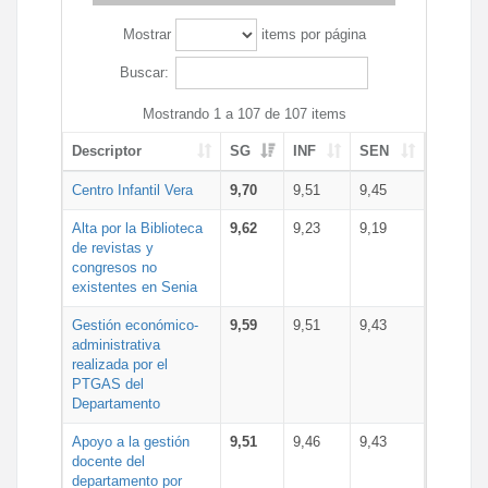
Mostrar
items por página
Buscar:
Mostrando 1 a 107 de 107 items
Descriptor
SG
INF
SEN
Centro Infantil Vera
9,70
9,51
9,45
Alta por la Biblioteca
9,62
9,23
9,19
de revistas y
congresos no
existentes en Senia
Gestión económico-
9,59
9,51
9,43
administrativa
realizada por el
PTGAS del
Departamento
Apoyo a la gestión
9,51
9,46
9,43
docente del
departamento por