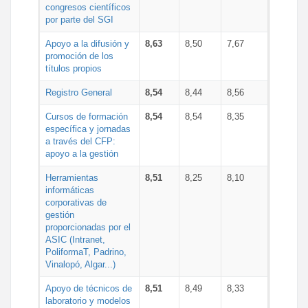
congresos científicos
por parte del SGI
Apoyo a la difusión y
8,63
8,50
7,67
promoción de los
títulos propios
Registro General
8,54
8,44
8,56
Cursos de formación
8,54
8,54
8,35
específica y jornadas
a través del CFP:
apoyo a la gestión
Herramientas
8,51
8,25
8,10
informáticas
corporativas de
gestión
proporcionadas por el
ASIC (Intranet,
PoliformaT, Padrino,
Vinalopó, Algar...)
Apoyo de técnicos de
8,51
8,49
8,33
laboratorio y modelos