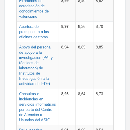
Exámenes de
8,99
8,40
8,62
acreditación de
conocimientos de
valenciano
Apertura del
8,97
8,36
8,70
presupuesto a las
oficinas gestoras
Apoyo del personal
8,94
8,85
8,85
de apoyo a la
investigación (PAI y
técnicos de
laboratorio) de
Institutos de
Investigación a la
actividad de I+D+i
Consultas e
8,93
8,64
8,73
incidencias en
servicios informáticos
por parte del Centro
de Atención a
Usuarios del ASIC