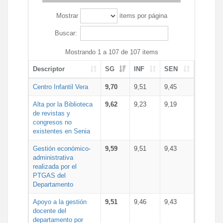
Mostrar
items por página
Buscar:
Mostrando 1 a 107 de 107 items
Descriptor
SG
INF
SEN
Centro Infantil Vera
9,70
9,51
9,45
Alta por la Biblioteca
9,62
9,23
9,19
de revistas y
congresos no
existentes en Senia
Gestión económico-
9,59
9,51
9,43
administrativa
realizada por el
PTGAS del
Departamento
Apoyo a la gestión
9,51
9,46
9,43
docente del
departamento por