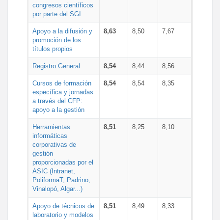
congresos científicos
por parte del SGI
Apoyo a la difusión y
8,63
8,50
7,67
promoción de los
títulos propios
Registro General
8,54
8,44
8,56
Cursos de formación
8,54
8,54
8,35
específica y jornadas
a través del CFP:
apoyo a la gestión
Herramientas
8,51
8,25
8,10
informáticas
corporativas de
gestión
proporcionadas por el
ASIC (Intranet,
PoliformaT, Padrino,
Vinalopó, Algar...)
Apoyo de técnicos de
8,51
8,49
8,33
laboratorio y modelos