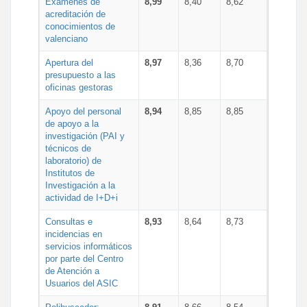
Exámenes de
8,99
8,40
8,62
acreditación de
conocimientos de
valenciano
Apertura del
8,97
8,36
8,70
presupuesto a las
oficinas gestoras
Apoyo del personal
8,94
8,85
8,85
de apoyo a la
investigación (PAI y
técnicos de
laboratorio) de
Institutos de
Investigación a la
actividad de I+D+i
Consultas e
8,93
8,64
8,73
incidencias en
servicios informáticos
por parte del Centro
de Atención a
Usuarios del ASIC