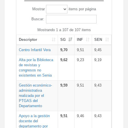
Mostrar
items por página
Buscar:
Mostrando 1 a 107 de 107 items
Descriptor
SG
INF
SEN
Centro Infantil Vera
9,70
9,51
9,45
Alta por la Biblioteca
9,62
9,23
9,19
de revistas y
congresos no
existentes en Senia
Gestión económico-
9,59
9,51
9,43
administrativa
realizada por el
PTGAS del
Departamento
Apoyo a la gestión
9,51
9,46
9,43
docente del
departamento por