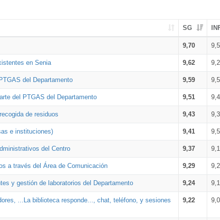
SG
IN
9,70
9,
xistentes en Senia
9,62
9,
l PTGAS del Departamento
9,59
9,
parte del PTGAS del Departamento
9,51
9,
 recogida de residuos
9,43
9,
as e instituciones)
9,41
9,
dministrativos del Centro
9,37
9,
os a través del Área de Comunicación
9,29
9,
tes y gestión de laboratorios del Departamento
9,24
9,
ores, ...La biblioteca responde..., chat, teléfono, y sesiones
9,22
9,