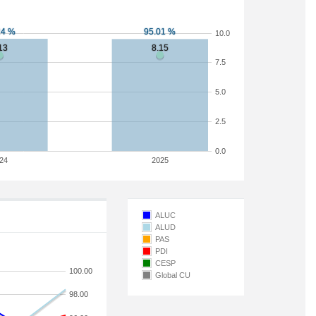
10.0
7.5
5.0
2.5
0.0
24
2025
ALUC
ALUD
PAS
PDI
CESP
100.00
Global CU
98.00