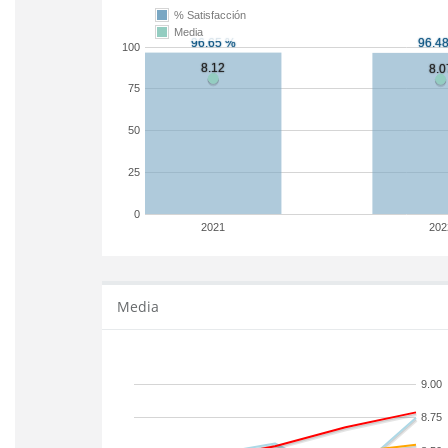
% Satisfacción
Media
100
75
50
25
0
2021
202
Media
9.00
8.75