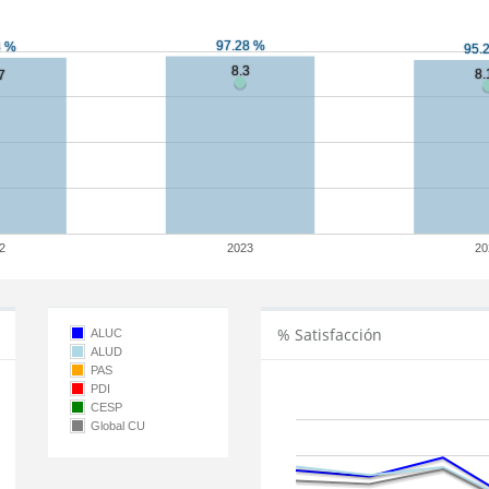
2
2023
20
% Satisfacción
ALUC
ALUD
PAS
PDI
CESP
Global CU