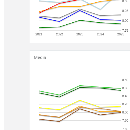
8.50
8.25
8.00
7.75
2021
2022
2023
2024
2025
Media
8.80
8.60
8.40
8.20
8.00
7.80
7.60