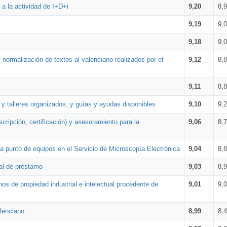
a la actividad de I+D+i
9,20
8,
9,19
9,
9,18
9,
 normalización de textos al valenciano realizados por el
9,12
8,
9,11
8,
 y talleres organizados, y guías y ayudas disponibles
9,10
9,
cripción, certificación) y asesoramiento para la
9,06
8,
 punto de equipos en el Servicio de Microscopía Electrónica
9,04
8,
ial de préstamo
9,03
8,
os de propiedad industrial e intelectual procedente de
9,01
9,
lenciano
8,99
8,