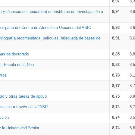
8,97
8,
 y técnicos de laboratorio) de Institutos de Investigación a
8,94
8,
por parte del Centro de Atención a Usuarios del ASIC
8,93
8,
bibliografía recomendada, películas, búsqueda de bases de
8,91
8,
amas de doctorado
8,85
8,
a, Escola de la Neu
8,82
8,
ntos
8,78
8,
8,77
8,
tro y otras tareas de apoyo
8,75
8,
ervicios a través del UFASU
8,74
8,
cción
8,74
8,
e la Universidad Sénior
8,74
8,