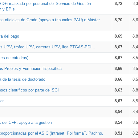
+D+i realizada por personal del Servicio de Gestión
8,72
8,
n y EPIs
los oficiales de Grado (apoyo a tribunales PAU) o Máster
8,70
8,
va del pago
8,69
8,
as UPV, trofeo UPV, carreras UPV, liga PTGAS-PDI...
8,67
8,
res de cátedras)
8,67
8,
os Propios y Formación Específica
8,66
8,
a de la tesis de doctorado
8,66
8,
sos científicos por parte del SGI
8,63
8,
ios
8,63
8,
8,54
8,
s del CFP: apoyo a la gestión
8,54
8,
proporcionadas por el ASIC (Intranet, PoliformaT, Padrino,
8,51
8,