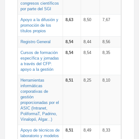
congresos científicos
por parte del SGI
Apoyo a la difusión y
8,63
8,50
7,67
promoción de los
títulos propios
Registro General
8,54
8,44
8,56
Cursos de formación
8,54
8,54
8,35
específica y jornadas
a través del CFP:
apoyo a la gestión
Herramientas
8,51
8,25
8,10
informáticas
corporativas de
gestión
proporcionadas por el
ASIC (Intranet,
PoliformaT, Padrino,
Vinalopó, Algar...)
Apoyo de técnicos de
8,51
8,49
8,33
laboratorio y modelos