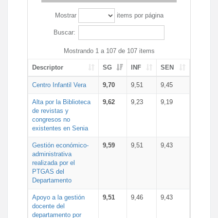
Mostrar
items por página
Buscar:
Mostrando 1 a 107 de 107 items
Descriptor
SG
INF
SEN
Centro Infantil Vera
9,70
9,51
9,45
Alta por la Biblioteca
9,62
9,23
9,19
de revistas y
congresos no
existentes en Senia
Gestión económico-
9,59
9,51
9,43
administrativa
realizada por el
PTGAS del
Departamento
Apoyo a la gestión
9,51
9,46
9,43
docente del
departamento por