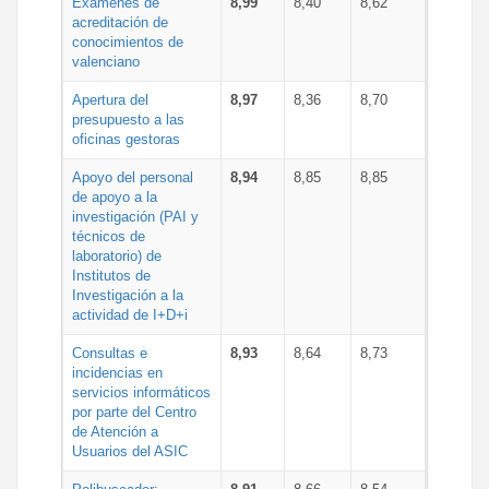
Exámenes de
8,99
8,40
8,62
acreditación de
conocimientos de
valenciano
Apertura del
8,97
8,36
8,70
presupuesto a las
oficinas gestoras
Apoyo del personal
8,94
8,85
8,85
de apoyo a la
investigación (PAI y
técnicos de
laboratorio) de
Institutos de
Investigación a la
actividad de I+D+i
Consultas e
8,93
8,64
8,73
incidencias en
servicios informáticos
por parte del Centro
de Atención a
Usuarios del ASIC