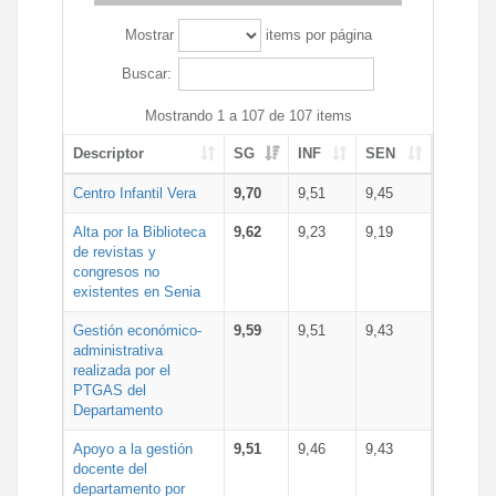
Mostrar
items por página
Buscar:
Mostrando 1 a 107 de 107 items
Descriptor
SG
INF
SEN
Centro Infantil Vera
9,70
9,51
9,45
Alta por la Biblioteca
9,62
9,23
9,19
de revistas y
congresos no
existentes en Senia
Gestión económico-
9,59
9,51
9,43
administrativa
realizada por el
PTGAS del
Departamento
Apoyo a la gestión
9,51
9,46
9,43
docente del
departamento por