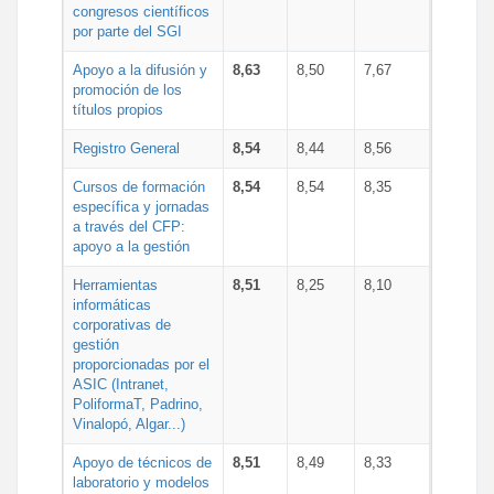
congresos científicos
por parte del SGI
Apoyo a la difusión y
8,63
8,50
7,67
promoción de los
títulos propios
Registro General
8,54
8,44
8,56
Cursos de formación
8,54
8,54
8,35
específica y jornadas
a través del CFP:
apoyo a la gestión
Herramientas
8,51
8,25
8,10
informáticas
corporativas de
gestión
proporcionadas por el
ASIC (Intranet,
PoliformaT, Padrino,
Vinalopó, Algar...)
Apoyo de técnicos de
8,51
8,49
8,33
laboratorio y modelos