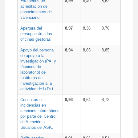
Exámenes de
8,99
8,40
8,62
acreditación de
conocimientos de
valenciano
Apertura del
8,97
8,36
8,70
presupuesto a las
oficinas gestoras
Apoyo del personal
8,94
8,85
8,85
de apoyo a la
investigación (PAI y
técnicos de
laboratorio) de
Institutos de
Investigación a la
actividad de I+D+i
Consultas e
8,93
8,64
8,73
incidencias en
servicios informáticos
por parte del Centro
de Atención a
Usuarios del ASIC