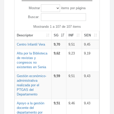
Mostrar
items por página
Buscar:
Mostrando 1 a 107 de 107 items
Descriptor
SG
INF
SEN
Centro Infantil Vera
9,70
9,51
9,45
Alta por la Biblioteca
9,62
9,23
9,19
de revistas y
congresos no
existentes en Senia
Gestión económico-
9,59
9,51
9,43
administrativa
realizada por el
PTGAS del
Departamento
Apoyo a la gestión
9,51
9,46
9,43
docente del
departamento por