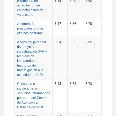
Exámenes de
8,99
8,40
8,62
acreditación de
conocimientos de
valenciano
Apertura del
8,97
8,36
8,70
presupuesto a las
oficinas gestoras
Apoyo del personal
8,94
8,85
8,85
de apoyo a la
investigación (PAI y
técnicos de
laboratorio) de
Institutos de
Investigación a la
actividad de I+D+i
Consultas e
8,93
8,64
8,73
incidencias en
servicios informáticos
por parte del Centro
de Atención a
Usuarios del ASIC