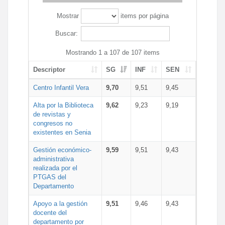
Mostrar
items por página
Buscar:
Mostrando 1 a 107 de 107 items
Descriptor
SG
INF
SEN
Centro Infantil Vera
9,70
9,51
9,45
Alta por la Biblioteca
9,62
9,23
9,19
de revistas y
congresos no
existentes en Senia
Gestión económico-
9,59
9,51
9,43
administrativa
realizada por el
PTGAS del
Departamento
Apoyo a la gestión
9,51
9,46
9,43
docente del
departamento por