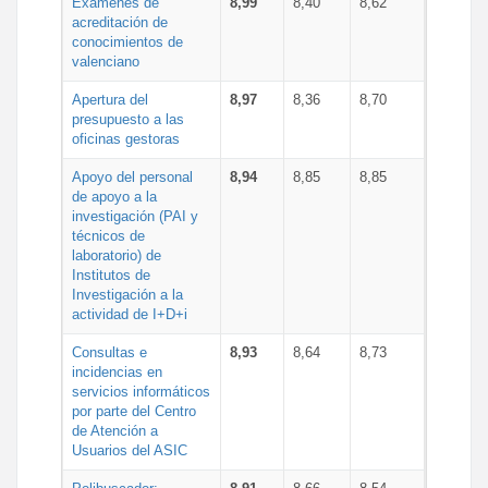
Exámenes de
8,99
8,40
8,62
acreditación de
conocimientos de
valenciano
Apertura del
8,97
8,36
8,70
presupuesto a las
oficinas gestoras
Apoyo del personal
8,94
8,85
8,85
de apoyo a la
investigación (PAI y
técnicos de
laboratorio) de
Institutos de
Investigación a la
actividad de I+D+i
Consultas e
8,93
8,64
8,73
incidencias en
servicios informáticos
por parte del Centro
de Atención a
Usuarios del ASIC