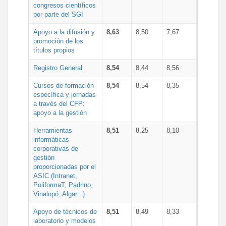
congresos científicos
por parte del SGI
Apoyo a la difusión y
8,63
8,50
7,67
promoción de los
títulos propios
Registro General
8,54
8,44
8,56
Cursos de formación
8,54
8,54
8,35
específica y jornadas
a través del CFP:
apoyo a la gestión
Herramientas
8,51
8,25
8,10
informáticas
corporativas de
gestión
proporcionadas por el
ASIC (Intranet,
PoliformaT, Padrino,
Vinalopó, Algar...)
Apoyo de técnicos de
8,51
8,49
8,33
laboratorio y modelos