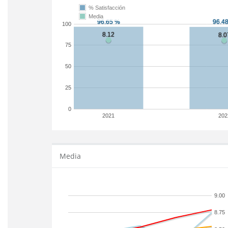
% Satisfacción
Media
100
75
50
25
0
2021
202
Media
9.00
8.75