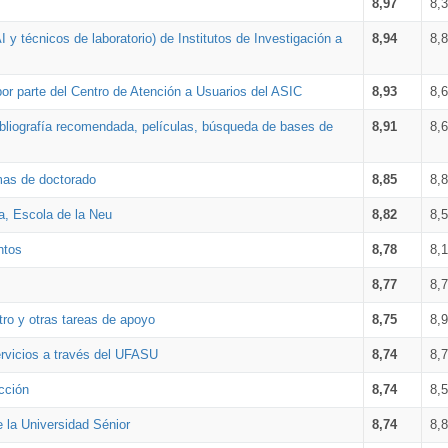
8,97
8,
 y técnicos de laboratorio) de Institutos de Investigación a
8,94
8,
por parte del Centro de Atención a Usuarios del ASIC
8,93
8,
bibliografía recomendada, películas, búsqueda de bases de
8,91
8,
amas de doctorado
8,85
8,
a, Escola de la Neu
8,82
8,
ntos
8,78
8,
8,77
8,
tro y otras tareas de apoyo
8,75
8,
ervicios a través del UFASU
8,74
8,
cción
8,74
8,
e la Universidad Sénior
8,74
8,