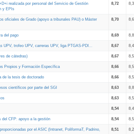
+D+i realizada por personal del Servicio de Gestión
8,72
8,
n y EPIs
los oficiales de Grado (apoyo a tribunales PAU) o Máster
8,70
8,
va del pago
8,69
8,
as UPV, trofeo UPV, carreras UPV, liga PTGAS-PDI...
8,67
8,
res de cátedras)
8,67
8,
os Propios y Formación Específica
8,66
8,
a de la tesis de doctorado
8,66
8,
sos científicos por parte del SGI
8,63
8,
ios
8,63
8,
8,54
8,
s del CFP: apoyo a la gestión
8,54
8,
proporcionadas por el ASIC (Intranet, PoliformaT, Padrino,
8,51
8,