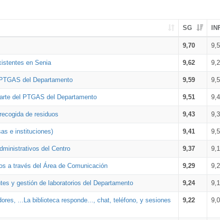
SG
IN
9,70
9,
xistentes en Senia
9,62
9,
l PTGAS del Departamento
9,59
9,
parte del PTGAS del Departamento
9,51
9,
 recogida de residuos
9,43
9,
as e instituciones)
9,41
9,
dministrativos del Centro
9,37
9,
os a través del Área de Comunicación
9,29
9,
tes y gestión de laboratorios del Departamento
9,24
9,
ores, ...La biblioteca responde..., chat, teléfono, y sesiones
9,22
9,