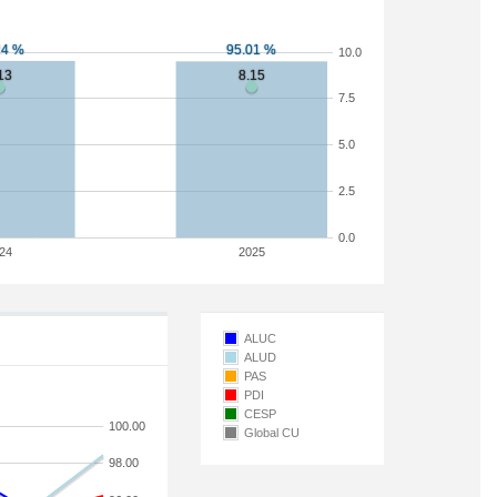
10.0
7.5
5.0
2.5
0.0
24
2025
ALUC
ALUD
PAS
PDI
CESP
100.00
Global CU
98.00