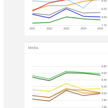
8.50
8.25
8.00
7.75
2021
2022
2023
2024
2025
Media
8.80
8.60
8.40
8.20
8.00
7.80
7.60