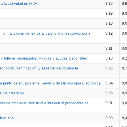
a la actividad de I+D+i
9,20
8,
9,19
9,
9,18
9,
 normalización de textos al valenciano realizados por el
9,12
8,
9,11
8,
 y talleres organizados, y guías y ayudas disponibles
9,10
9,
cripción, certificación) y asesoramiento para la
9,06
8,
 punto de equipos en el Servicio de Microscopía Electrónica
9,04
8,
ial de préstamo
9,03
8,
os de propiedad industrial e intelectual procedente de
9,01
9,
lenciano
8,99
8,