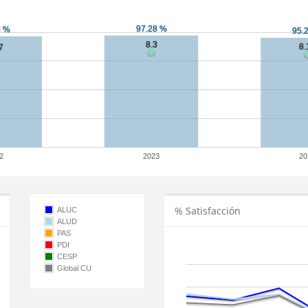
2
2023
20
% Satisfacción
ALUC
ALUD
PAS
PDI
CESP
Global CU