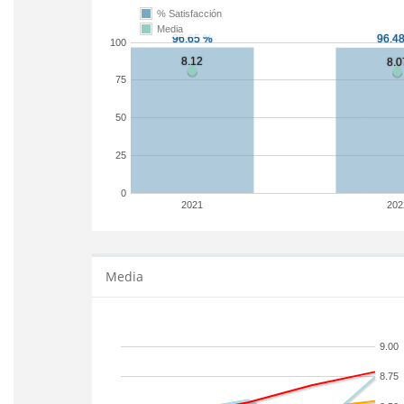
% Satisfacción
Media
100
75
50
25
0
2021
202
Media
9.00
8.75