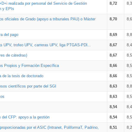
+D+i realizada por personal del Servicio de Gestión
8,72
8,
n y EPIs
los oficiales de Grado (apoyo a tribunales PAU) o Máster
8,70
8,
va del pago
8,69
8,
as UPV, trofeo UPV, carreras UPV, liga PTGAS-PDI...
8,67
8,
res de cátedras)
8,67
8,
os Propios y Formación Específica
8,66
8,
a de la tesis de doctorado
8,66
8,
sos científicos por parte del SGI
8,63
8,
ios
8,63
8,
8,54
8,
s del CFP: apoyo a la gestión
8,54
8,
proporcionadas por el ASIC (Intranet, PoliformaT, Padrino,
8,51
8,