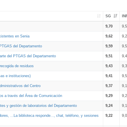
SG
IN
9,70
9,
xistentes en Senia
9,62
9,
l PTGAS del Departamento
9,59
9,
parte del PTGAS del Departamento
9,51
9,
 recogida de residuos
9,43
9,
as e instituciones)
9,41
9,
dministrativos del Centro
9,37
9,
os a través del Área de Comunicación
9,29
9,
tes y gestión de laboratorios del Departamento
9,24
9,
ores, ...La biblioteca responde..., chat, teléfono, y sesiones
9,22
9,