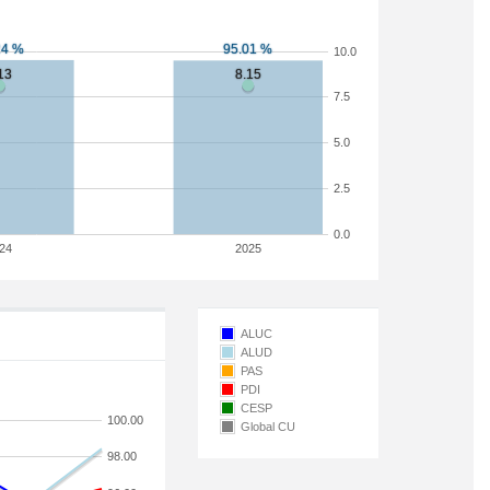
10.0
7.5
5.0
2.5
0.0
24
2025
ALUC
ALUD
PAS
PDI
CESP
100.00
Global CU
98.00