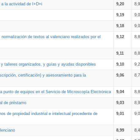
a la actividad de I+D+i
9,20
8,
9,19
9,
9,18
9,
 normalización de textos al valenciano realizados por el
9,12
8,
9,11
8,
 y talleres organizados, y guías y ayudas disponibles
9,10
9,
cripción, certificación) y asesoramiento para la
9,06
8,
 punto de equipos en el Servicio de Microscopía Electrónica
9,04
8,
ial de préstamo
9,03
8,
os de propiedad industrial e intelectual procedente de
9,01
9,
lenciano
8,99
8,