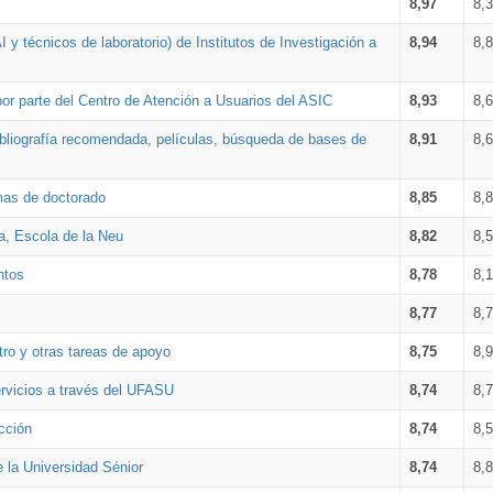
8,97
8,
 y técnicos de laboratorio) de Institutos de Investigación a
8,94
8,
por parte del Centro de Atención a Usuarios del ASIC
8,93
8,
bibliografía recomendada, películas, búsqueda de bases de
8,91
8,
amas de doctorado
8,85
8,
a, Escola de la Neu
8,82
8,
ntos
8,78
8,
8,77
8,
tro y otras tareas de apoyo
8,75
8,
ervicios a través del UFASU
8,74
8,
cción
8,74
8,
e la Universidad Sénior
8,74
8,