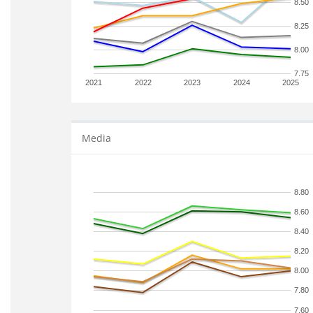
8.50
8.25
8.00
7.75
2021
2022
2023
2024
2025
Media
8.80
8.60
8.40
8.20
8.00
7.80
7.60