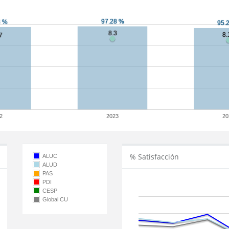
2
2023
20
% Satisfacción
ALUC
ALUD
PAS
PDI
CESP
Global CU