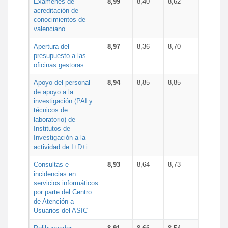
Exámenes de
8,99
8,40
8,62
acreditación de
conocimientos de
valenciano
Apertura del
8,97
8,36
8,70
presupuesto a las
oficinas gestoras
Apoyo del personal
8,94
8,85
8,85
de apoyo a la
investigación (PAI y
técnicos de
laboratorio) de
Institutos de
Investigación a la
actividad de I+D+i
Consultas e
8,93
8,64
8,73
incidencias en
servicios informáticos
por parte del Centro
de Atención a
Usuarios del ASIC