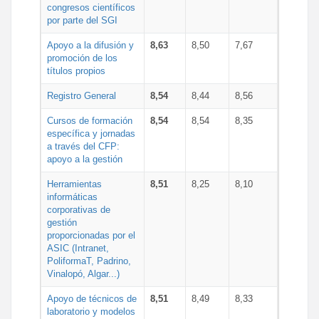
congresos científicos
por parte del SGI
Apoyo a la difusión y
8,63
8,50
7,67
promoción de los
títulos propios
Registro General
8,54
8,44
8,56
Cursos de formación
8,54
8,54
8,35
específica y jornadas
a través del CFP:
apoyo a la gestión
Herramientas
8,51
8,25
8,10
informáticas
corporativas de
gestión
proporcionadas por el
ASIC (Intranet,
PoliformaT, Padrino,
Vinalopó, Algar...)
Apoyo de técnicos de
8,51
8,49
8,33
laboratorio y modelos