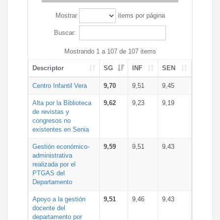
Mostrar
items por página
Buscar:
Mostrando 1 a 107 de 107 items
Descriptor
SG
INF
SEN
Centro Infantil Vera
9,70
9,51
9,45
Alta por la Biblioteca
9,62
9,23
9,19
de revistas y
congresos no
existentes en Senia
Gestión económico-
9,59
9,51
9,43
administrativa
realizada por el
PTGAS del
Departamento
Apoyo a la gestión
9,51
9,46
9,43
docente del
departamento por