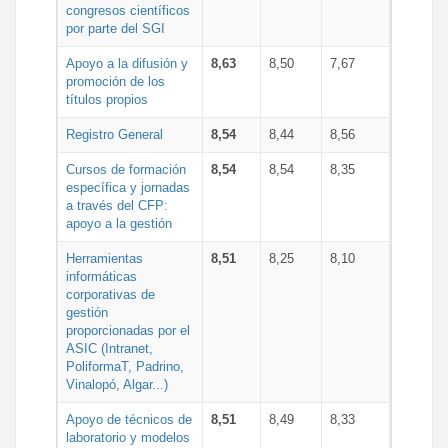
congresos científicos
por parte del SGI
Apoyo a la difusión y
8,63
8,50
7,67
promoción de los
títulos propios
Registro General
8,54
8,44
8,56
Cursos de formación
8,54
8,54
8,35
específica y jornadas
a través del CFP:
apoyo a la gestión
Herramientas
8,51
8,25
8,10
informáticas
corporativas de
gestión
proporcionadas por el
ASIC (Intranet,
PoliformaT, Padrino,
Vinalopó, Algar...)
Apoyo de técnicos de
8,51
8,49
8,33
laboratorio y modelos