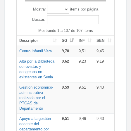
Mostrar
items por página
Buscar:
Mostrando 1 a 107 de 107 items
Descriptor
SG
INF
SEN
Centro Infantil Vera
9,70
9,51
9,45
Alta por la Biblioteca
9,62
9,23
9,19
de revistas y
congresos no
existentes en Senia
Gestión económico-
9,59
9,51
9,43
administrativa
realizada por el
PTGAS del
Departamento
Apoyo a la gestión
9,51
9,46
9,43
docente del
departamento por