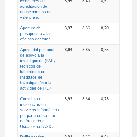
Exámenes de
8,99
8,40
8,62
acreditación de
conocimientos de
valenciano
Apertura del
8,97
8,36
8,70
presupuesto a las
oficinas gestoras
Apoyo del personal
8,94
8,85
8,85
de apoyo a la
investigación (PAI y
técnicos de
laboratorio) de
Institutos de
Investigación a la
actividad de I+D+i
Consultas e
8,93
8,64
8,73
incidencias en
servicios informáticos
por parte del Centro
de Atención a
Usuarios del ASIC