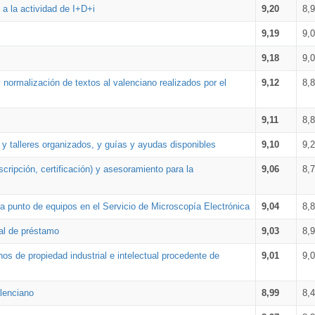
a la actividad de I+D+i
9,20
8,
9,19
9,
9,18
9,
 normalización de textos al valenciano realizados por el
9,12
8,
9,11
8,
 y talleres organizados, y guías y ayudas disponibles
9,10
9,
cripción, certificación) y asesoramiento para la
9,06
8,
 punto de equipos en el Servicio de Microscopía Electrónica
9,04
8,
ial de préstamo
9,03
8,
os de propiedad industrial e intelectual procedente de
9,01
9,
lenciano
8,99
8,