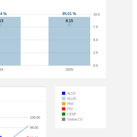
10.0
7.5
5.0
2.5
0.0
24
2025
ALUC
ALUD
PAS
PDI
CESP
100.00
Global CU
98.00