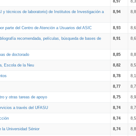
8,97
8,
 y técnicos de laboratorio) de Institutos de Investigación a
8,94
8,
por parte del Centro de Atención a Usuarios del ASIC
8,93
8,
bibliografía recomendada, películas, búsqueda de bases de
8,91
8,
amas de doctorado
8,85
8,
a, Escola de la Neu
8,82
8,
ntos
8,78
8,
8,77
8,
tro y otras tareas de apoyo
8,75
8,
ervicios a través del UFASU
8,74
8,
cción
8,74
8,
e la Universidad Sénior
8,74
8,