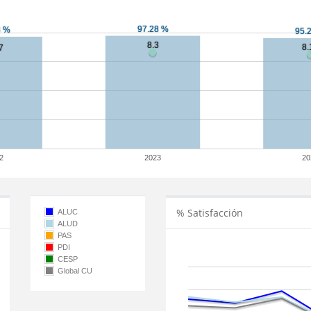
2
2023
20
% Satisfacción
ALUC
ALUD
PAS
PDI
CESP
Global CU