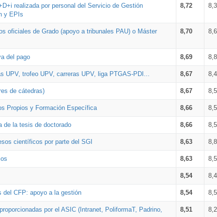
+D+i realizada por personal del Servicio de Gestión
8,72
8,
n y EPIs
los oficiales de Grado (apoyo a tribunales PAU) o Máster
8,70
8,
va del pago
8,69
8,
as UPV, trofeo UPV, carreras UPV, liga PTGAS-PDI...
8,67
8,
res de cátedras)
8,67
8,
os Propios y Formación Específica
8,66
8,
a de la tesis de doctorado
8,66
8,
sos científicos por parte del SGI
8,63
8,
ios
8,63
8,
8,54
8,
s del CFP: apoyo a la gestión
8,54
8,
proporcionadas por el ASIC (Intranet, PoliformaT, Padrino,
8,51
8,