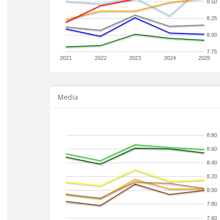
8.50
8.25
8.00
7.75
2021
2022
2023
2024
2025
Media
8.80
8.60
8.40
8.20
8.00
7.80
7.60