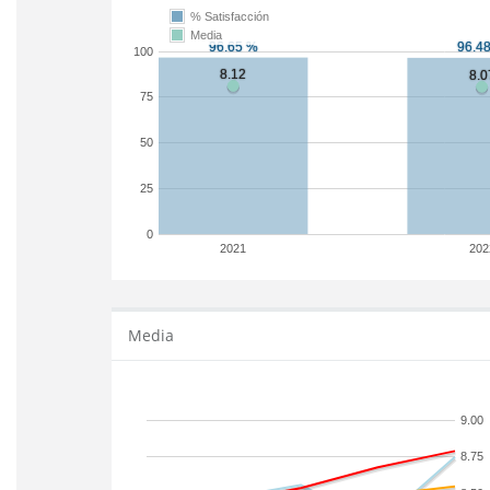
% Satisfacción
Media
100
75
50
25
0
2021
202
Media
9.00
8.75