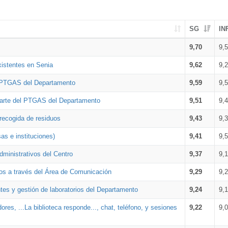
SG
IN
9,70
9,
xistentes en Senia
9,62
9,
l PTGAS del Departamento
9,59
9,
parte del PTGAS del Departamento
9,51
9,
 recogida de residuos
9,43
9,
as e instituciones)
9,41
9,
dministrativos del Centro
9,37
9,
os a través del Área de Comunicación
9,29
9,
tes y gestión de laboratorios del Departamento
9,24
9,
ores, ...La biblioteca responde..., chat, teléfono, y sesiones
9,22
9,