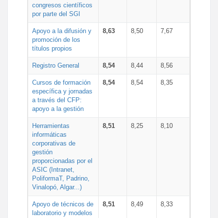
congresos científicos
por parte del SGI
Apoyo a la difusión y
8,63
8,50
7,67
promoción de los
títulos propios
Registro General
8,54
8,44
8,56
Cursos de formación
8,54
8,54
8,35
específica y jornadas
a través del CFP:
apoyo a la gestión
Herramientas
8,51
8,25
8,10
informáticas
corporativas de
gestión
proporcionadas por el
ASIC (Intranet,
PoliformaT, Padrino,
Vinalopó, Algar...)
Apoyo de técnicos de
8,51
8,49
8,33
laboratorio y modelos