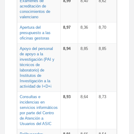
Exámenes de
8,99
8,40
8,62
acreditación de
conocimientos de
valenciano
Apertura del
8,97
8,36
8,70
presupuesto a las
oficinas gestoras
Apoyo del personal
8,94
8,85
8,85
de apoyo a la
investigación (PAI y
técnicos de
laboratorio) de
Institutos de
Investigación a la
actividad de I+D+i
Consultas e
8,93
8,64
8,73
incidencias en
servicios informáticos
por parte del Centro
de Atención a
Usuarios del ASIC