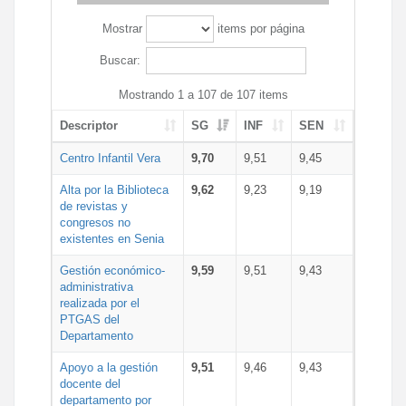
Mostrar
items por página
Buscar:
Mostrando 1 a 107 de 107 items
Descriptor
SG
INF
SEN
Centro Infantil Vera
9,70
9,51
9,45
Alta por la Biblioteca
9,62
9,23
9,19
de revistas y
congresos no
existentes en Senia
Gestión económico-
9,59
9,51
9,43
administrativa
realizada por el
PTGAS del
Departamento
Apoyo a la gestión
9,51
9,46
9,43
docente del
departamento por