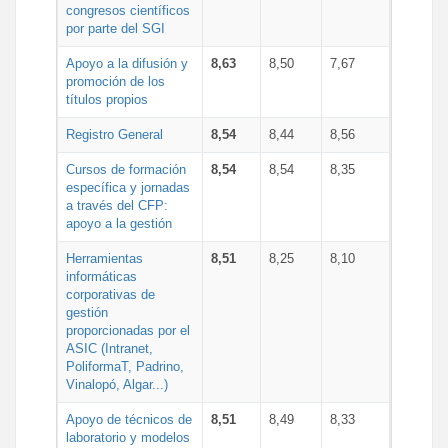
congresos científicos
por parte del SGI
Apoyo a la difusión y
8,63
8,50
7,67
promoción de los
títulos propios
Registro General
8,54
8,44
8,56
Cursos de formación
8,54
8,54
8,35
específica y jornadas
a través del CFP:
apoyo a la gestión
Herramientas
8,51
8,25
8,10
informáticas
corporativas de
gestión
proporcionadas por el
ASIC (Intranet,
PoliformaT, Padrino,
Vinalopó, Algar...)
Apoyo de técnicos de
8,51
8,49
8,33
laboratorio y modelos