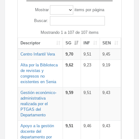
Mostrar
items por página
Buscar:
Mostrando 1 a 107 de 107 items
Descriptor
SG
INF
SEN
Centro Infantil Vera
9,70
9,51
9,45
Alta por la Biblioteca
9,62
9,23
9,19
de revistas y
congresos no
existentes en Senia
Gestión económico-
9,59
9,51
9,43
administrativa
realizada por el
PTGAS del
Departamento
Apoyo a la gestión
9,51
9,46
9,43
docente del
departamento por