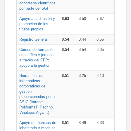
congresos científicos
por parte del SGI
Apoyo a la difusión y
8,63
8,50
7,67
promoción de los
títulos propios
Registro General
8,54
8,44
8,56
Cursos de formación
8,54
8,54
8,35
específica y jornadas
a través del CFP:
apoyo a la gestión
Herramientas
8,51
8,25
8,10
informáticas
corporativas de
gestión
proporcionadas por el
ASIC (Intranet,
PoliformaT, Padrino,
Vinalopó, Algar...)
Apoyo de técnicos de
8,51
8,49
8,33
laboratorio y modelos