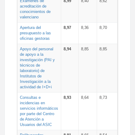
Exámenes de
8,99
8,40
8,62
acreditación de
conocimientos de
valenciano
Apertura del
8,97
8,36
8,70
presupuesto a las
oficinas gestoras
Apoyo del personal
8,94
8,85
8,85
de apoyo a la
investigación (PAI y
técnicos de
laboratorio) de
Institutos de
Investigación a la
actividad de I+D+i
Consultas e
8,93
8,64
8,73
incidencias en
servicios informáticos
por parte del Centro
de Atención a
Usuarios del ASIC