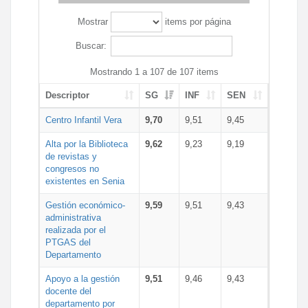
Mostrar
items por página
Buscar:
Mostrando 1 a 107 de 107 items
Descriptor
SG
INF
SEN
Centro Infantil Vera
9,70
9,51
9,45
Alta por la Biblioteca
9,62
9,23
9,19
de revistas y
congresos no
existentes en Senia
Gestión económico-
9,59
9,51
9,43
administrativa
realizada por el
PTGAS del
Departamento
Apoyo a la gestión
9,51
9,46
9,43
docente del
departamento por