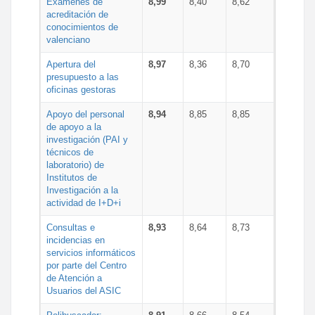
Exámenes de
8,99
8,40
8,62
acreditación de
conocimientos de
valenciano
Apertura del
8,97
8,36
8,70
presupuesto a las
oficinas gestoras
Apoyo del personal
8,94
8,85
8,85
de apoyo a la
investigación (PAI y
técnicos de
laboratorio) de
Institutos de
Investigación a la
actividad de I+D+i
Consultas e
8,93
8,64
8,73
incidencias en
servicios informáticos
por parte del Centro
de Atención a
Usuarios del ASIC