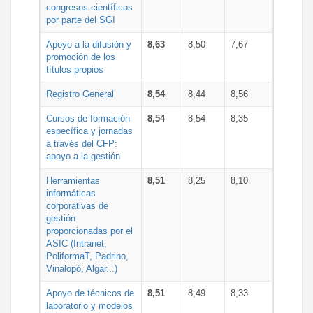
congresos científicos
por parte del SGI
Apoyo a la difusión y
8,63
8,50
7,67
promoción de los
títulos propios
Registro General
8,54
8,44
8,56
Cursos de formación
8,54
8,54
8,35
específica y jornadas
a través del CFP:
apoyo a la gestión
Herramientas
8,51
8,25
8,10
informáticas
corporativas de
gestión
proporcionadas por el
ASIC (Intranet,
PoliformaT, Padrino,
Vinalopó, Algar...)
Apoyo de técnicos de
8,51
8,49
8,33
laboratorio y modelos