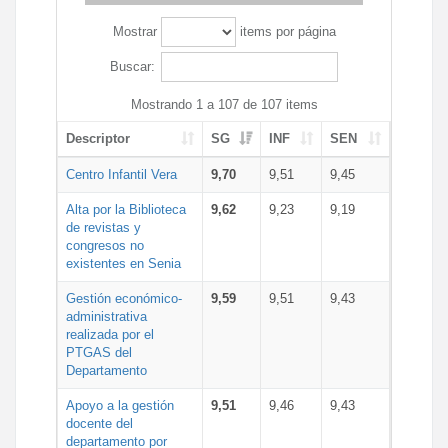
Mostrar
items por página
Buscar:
Mostrando 1 a 107 de 107 items
Descriptor
SG
INF
SEN
Centro Infantil Vera
9,70
9,51
9,45
Alta por la Biblioteca
9,62
9,23
9,19
de revistas y
congresos no
existentes en Senia
Gestión económico-
9,59
9,51
9,43
administrativa
realizada por el
PTGAS del
Departamento
Apoyo a la gestión
9,51
9,46
9,43
docente del
departamento por