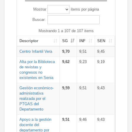
Mostrar
items por página
Buscar:
Mostrando 1 a 107 de 107 items
Descriptor
SG
INF
SEN
Centro Infantil Vera
9,70
9,51
9,45
Alta por la Biblioteca
9,62
9,23
9,19
de revistas y
congresos no
existentes en Senia
Gestión económico-
9,59
9,51
9,43
administrativa
realizada por el
PTGAS del
Departamento
Apoyo a la gestión
9,51
9,46
9,43
docente del
departamento por