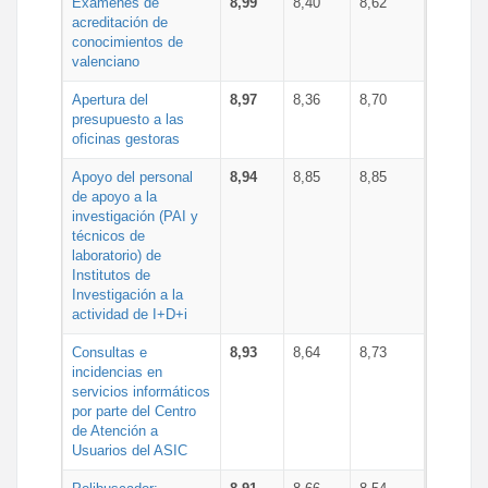
Exámenes de
8,99
8,40
8,62
acreditación de
conocimientos de
valenciano
Apertura del
8,97
8,36
8,70
presupuesto a las
oficinas gestoras
Apoyo del personal
8,94
8,85
8,85
de apoyo a la
investigación (PAI y
técnicos de
laboratorio) de
Institutos de
Investigación a la
actividad de I+D+i
Consultas e
8,93
8,64
8,73
incidencias en
servicios informáticos
por parte del Centro
de Atención a
Usuarios del ASIC