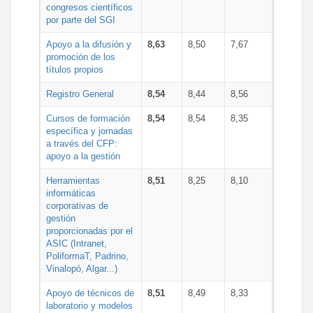
congresos científicos
por parte del SGI
Apoyo a la difusión y
8,63
8,50
7,67
promoción de los
títulos propios
Registro General
8,54
8,44
8,56
Cursos de formación
8,54
8,54
8,35
específica y jornadas
a través del CFP:
apoyo a la gestión
Herramientas
8,51
8,25
8,10
informáticas
corporativas de
gestión
proporcionadas por el
ASIC (Intranet,
PoliformaT, Padrino,
Vinalopó, Algar...)
Apoyo de técnicos de
8,51
8,49
8,33
laboratorio y modelos