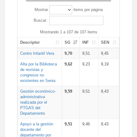
Mostrar
items por página
Buscar:
Mostrando 1 a 107 de 107 items
Descriptor
SG
INF
SEN
Centro Infantil Vera
9,70
9,51
9,45
Alta por la Biblioteca
9,62
9,23
9,19
de revistas y
congresos no
existentes en Senia
Gestión económico-
9,59
9,51
9,43
administrativa
realizada por el
PTGAS del
Departamento
Apoyo a la gestión
9,51
9,46
9,43
docente del
departamento por