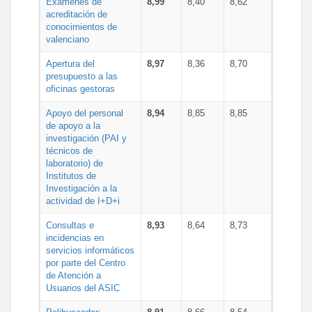
Exámenes de
8,99
8,40
8,62
acreditación de
conocimientos de
valenciano
Apertura del
8,97
8,36
8,70
presupuesto a las
oficinas gestoras
Apoyo del personal
8,94
8,85
8,85
de apoyo a la
investigación (PAI y
técnicos de
laboratorio) de
Institutos de
Investigación a la
actividad de I+D+i
Consultas e
8,93
8,64
8,73
incidencias en
servicios informáticos
por parte del Centro
de Atención a
Usuarios del ASIC