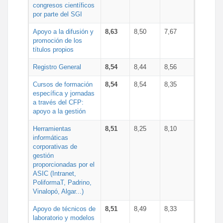
congresos científicos
por parte del SGI
Apoyo a la difusión y
8,63
8,50
7,67
promoción de los
títulos propios
Registro General
8,54
8,44
8,56
Cursos de formación
8,54
8,54
8,35
específica y jornadas
a través del CFP:
apoyo a la gestión
Herramientas
8,51
8,25
8,10
informáticas
corporativas de
gestión
proporcionadas por el
ASIC (Intranet,
PoliformaT, Padrino,
Vinalopó, Algar...)
Apoyo de técnicos de
8,51
8,49
8,33
laboratorio y modelos