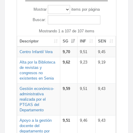
Mostrar
items por página
Buscar:
Mostrando 1 a 107 de 107 items
Descriptor
SG
INF
SEN
Centro Infantil Vera
9,70
9,51
9,45
Alta por la Biblioteca
9,62
9,23
9,19
de revistas y
congresos no
existentes en Senia
Gestión económico-
9,59
9,51
9,43
administrativa
realizada por el
PTGAS del
Departamento
Apoyo a la gestión
9,51
9,46
9,43
docente del
departamento por