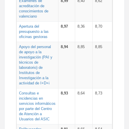
Exámenes de
8,99
8,40
8,62
acreditación de
conocimientos de
valenciano
Apertura del
8,97
8,36
8,70
presupuesto a las
oficinas gestoras
Apoyo del personal
8,94
8,85
8,85
de apoyo a la
investigación (PAI y
técnicos de
laboratorio) de
Institutos de
Investigación a la
actividad de I+D+i
Consultas e
8,93
8,64
8,73
incidencias en
servicios informáticos
por parte del Centro
de Atención a
Usuarios del ASIC