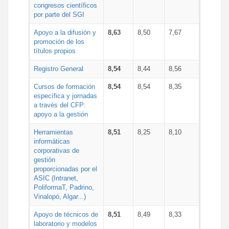
congresos científicos
por parte del SGI
Apoyo a la difusión y
8,63
8,50
7,67
promoción de los
títulos propios
Registro General
8,54
8,44
8,56
Cursos de formación
8,54
8,54
8,35
específica y jornadas
a través del CFP:
apoyo a la gestión
Herramientas
8,51
8,25
8,10
informáticas
corporativas de
gestión
proporcionadas por el
ASIC (Intranet,
PoliformaT, Padrino,
Vinalopó, Algar...)
Apoyo de técnicos de
8,51
8,49
8,33
laboratorio y modelos