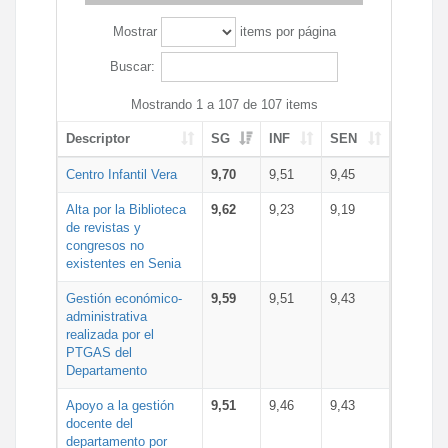
Mostrar
items por página
Buscar:
Mostrando 1 a 107 de 107 items
Descriptor
SG
INF
SEN
Centro Infantil Vera
9,70
9,51
9,45
Alta por la Biblioteca
9,62
9,23
9,19
de revistas y
congresos no
existentes en Senia
Gestión económico-
9,59
9,51
9,43
administrativa
realizada por el
PTGAS del
Departamento
Apoyo a la gestión
9,51
9,46
9,43
docente del
departamento por