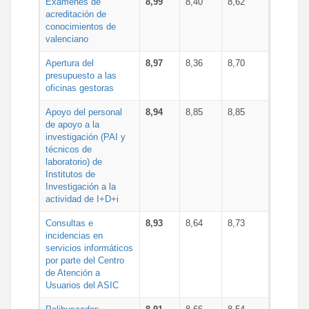
Exámenes de
8,99
8,40
8,62
acreditación de
conocimientos de
valenciano
Apertura del
8,97
8,36
8,70
presupuesto a las
oficinas gestoras
Apoyo del personal
8,94
8,85
8,85
de apoyo a la
investigación (PAI y
técnicos de
laboratorio) de
Institutos de
Investigación a la
actividad de I+D+i
Consultas e
8,93
8,64
8,73
incidencias en
servicios informáticos
por parte del Centro
de Atención a
Usuarios del ASIC