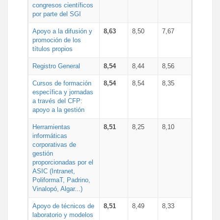
congresos científicos
por parte del SGI
Apoyo a la difusión y
8,63
8,50
7,67
promoción de los
títulos propios
Registro General
8,54
8,44
8,56
Cursos de formación
8,54
8,54
8,35
específica y jornadas
a través del CFP:
apoyo a la gestión
Herramientas
8,51
8,25
8,10
informáticas
corporativas de
gestión
proporcionadas por el
ASIC (Intranet,
PoliformaT, Padrino,
Vinalopó, Algar...)
Apoyo de técnicos de
8,51
8,49
8,33
laboratorio y modelos