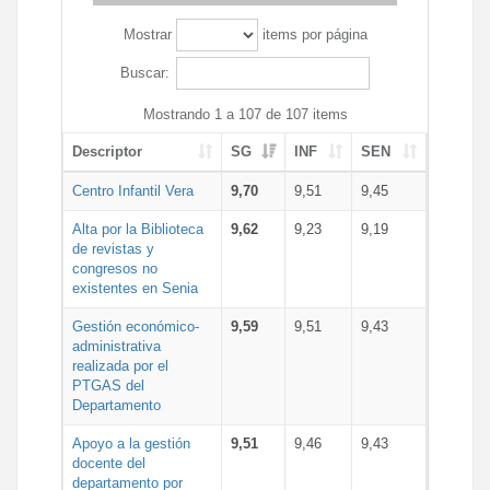
Mostrar
items por página
Buscar:
Mostrando 1 a 107 de 107 items
Descriptor
SG
INF
SEN
Centro Infantil Vera
9,70
9,51
9,45
Alta por la Biblioteca
9,62
9,23
9,19
de revistas y
congresos no
existentes en Senia
Gestión económico-
9,59
9,51
9,43
administrativa
realizada por el
PTGAS del
Departamento
Apoyo a la gestión
9,51
9,46
9,43
docente del
departamento por