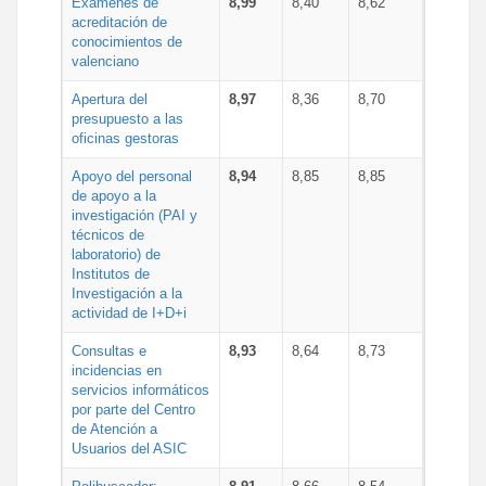
Exámenes de
8,99
8,40
8,62
acreditación de
conocimientos de
valenciano
Apertura del
8,97
8,36
8,70
presupuesto a las
oficinas gestoras
Apoyo del personal
8,94
8,85
8,85
de apoyo a la
investigación (PAI y
técnicos de
laboratorio) de
Institutos de
Investigación a la
actividad de I+D+i
Consultas e
8,93
8,64
8,73
incidencias en
servicios informáticos
por parte del Centro
de Atención a
Usuarios del ASIC