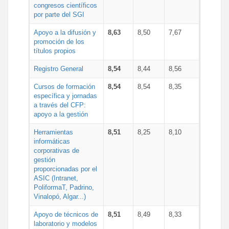
congresos científicos
por parte del SGI
Apoyo a la difusión y
8,63
8,50
7,67
promoción de los
títulos propios
Registro General
8,54
8,44
8,56
Cursos de formación
8,54
8,54
8,35
específica y jornadas
a través del CFP:
apoyo a la gestión
Herramientas
8,51
8,25
8,10
informáticas
corporativas de
gestión
proporcionadas por el
ASIC (Intranet,
PoliformaT, Padrino,
Vinalopó, Algar...)
Apoyo de técnicos de
8,51
8,49
8,33
laboratorio y modelos