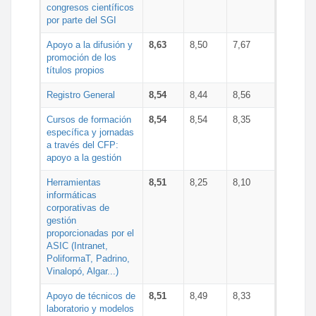
congresos científicos
por parte del SGI
Apoyo a la difusión y
8,63
8,50
7,67
promoción de los
títulos propios
Registro General
8,54
8,44
8,56
Cursos de formación
8,54
8,54
8,35
específica y jornadas
a través del CFP:
apoyo a la gestión
Herramientas
8,51
8,25
8,10
informáticas
corporativas de
gestión
proporcionadas por el
ASIC (Intranet,
PoliformaT, Padrino,
Vinalopó, Algar...)
Apoyo de técnicos de
8,51
8,49
8,33
laboratorio y modelos