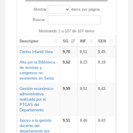
Mostrar
items por página
Buscar:
Mostrando 1 a 107 de 107 items
Descriptor
SG
INF
SEN
Centro Infantil Vera
9,70
9,51
9,45
Alta por la Biblioteca
9,62
9,23
9,19
de revistas y
congresos no
existentes en Senia
Gestión económico-
9,59
9,51
9,43
administrativa
realizada por el
PTGAS del
Departamento
Apoyo a la gestión
9,51
9,46
9,43
docente del
departamento por