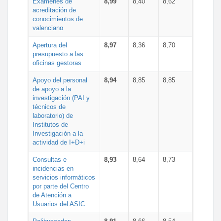
Exámenes de
8,99
8,40
8,62
acreditación de
conocimientos de
valenciano
Apertura del
8,97
8,36
8,70
presupuesto a las
oficinas gestoras
Apoyo del personal
8,94
8,85
8,85
de apoyo a la
investigación (PAI y
técnicos de
laboratorio) de
Institutos de
Investigación a la
actividad de I+D+i
Consultas e
8,93
8,64
8,73
incidencias en
servicios informáticos
por parte del Centro
de Atención a
Usuarios del ASIC