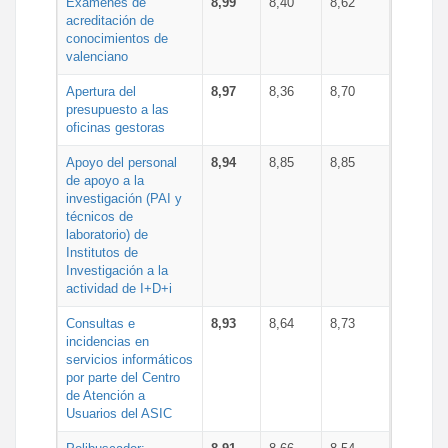
Exámenes de
8,99
8,40
8,62
acreditación de
conocimientos de
valenciano
Apertura del
8,97
8,36
8,70
presupuesto a las
oficinas gestoras
Apoyo del personal
8,94
8,85
8,85
de apoyo a la
investigación (PAI y
técnicos de
laboratorio) de
Institutos de
Investigación a la
actividad de I+D+i
Consultas e
8,93
8,64
8,73
incidencias en
servicios informáticos
por parte del Centro
de Atención a
Usuarios del ASIC