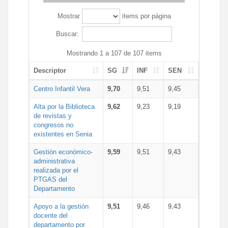
Mostrar
items por página
Buscar:
Mostrando 1 a 107 de 107 items
Descriptor
SG
INF
SEN
Centro Infantil Vera
9,70
9,51
9,45
Alta por la Biblioteca
9,62
9,23
9,19
de revistas y
congresos no
existentes en Senia
Gestión económico-
9,59
9,51
9,43
administrativa
realizada por el
PTGAS del
Departamento
Apoyo a la gestión
9,51
9,46
9,43
docente del
departamento por