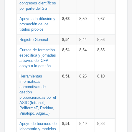
congresos científicos
por parte del SGI
Apoyo a la difusión y
8,63
8,50
7,67
promoción de los
títulos propios
Registro General
8,54
8,44
8,56
Cursos de formación
8,54
8,54
8,35
específica y jornadas
a través del CFP:
apoyo a la gestión
Herramientas
8,51
8,25
8,10
informáticas
corporativas de
gestión
proporcionadas por el
ASIC (Intranet,
PoliformaT, Padrino,
Vinalopó, Algar...)
Apoyo de técnicos de
8,51
8,49
8,33
laboratorio y modelos