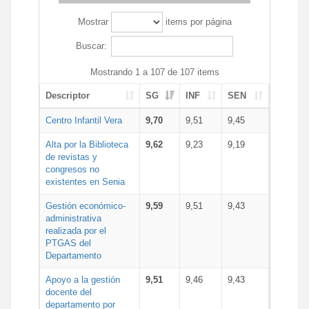
Mostrar
items por página
Buscar:
Mostrando 1 a 107 de 107 items
Descriptor
SG
INF
SEN
Centro Infantil Vera
9,70
9,51
9,45
Alta por la Biblioteca
9,62
9,23
9,19
de revistas y
congresos no
existentes en Senia
Gestión económico-
9,59
9,51
9,43
administrativa
realizada por el
PTGAS del
Departamento
Apoyo a la gestión
9,51
9,46
9,43
docente del
departamento por