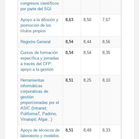
congresos científicos
por parte del SGI
Apoyo a la difusión y
8,63
8,50
7,67
promoción de los
títulos propios
Registro General
8,54
8,44
8,56
Cursos de formación
8,54
8,54
8,35
específica y jornadas
a través del CFP:
apoyo a la gestión
Herramientas
8,51
8,25
8,10
informáticas
corporativas de
gestión
proporcionadas por el
ASIC (Intranet,
PoliformaT, Padrino,
Vinalopó, Algar...)
Apoyo de técnicos de
8,51
8,49
8,33
laboratorio y modelos