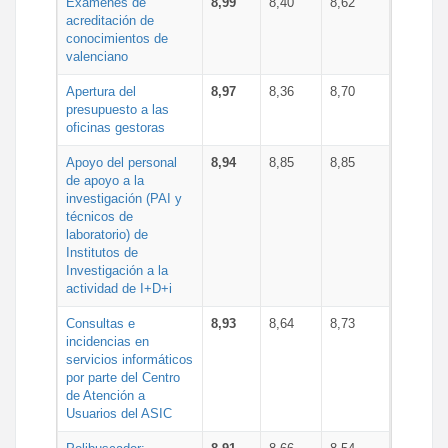
Exámenes de
8,99
8,40
8,62
acreditación de
conocimientos de
valenciano
Apertura del
8,97
8,36
8,70
presupuesto a las
oficinas gestoras
Apoyo del personal
8,94
8,85
8,85
de apoyo a la
investigación (PAI y
técnicos de
laboratorio) de
Institutos de
Investigación a la
actividad de I+D+i
Consultas e
8,93
8,64
8,73
incidencias en
servicios informáticos
por parte del Centro
de Atención a
Usuarios del ASIC