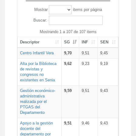
Mostrar
items por página
Buscar:
Mostrando 1 a 107 de 107 items
Descriptor
SG
INF
SEN
Centro Infantil Vera
9,70
9,51
9,45
Alta por la Biblioteca
9,62
9,23
9,19
de revistas y
congresos no
existentes en Senia
Gestión económico-
9,59
9,51
9,43
administrativa
realizada por el
PTGAS del
Departamento
Apoyo a la gestión
9,51
9,46
9,43
docente del
departamento por