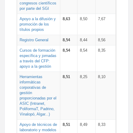
congresos científicos
por parte del SGI
Apoyo a la difusión y
8,63
8,50
7,67
promoción de los
títulos propios
Registro General
8,54
8,44
8,56
Cursos de formación
8,54
8,54
8,35
específica y jornadas
a través del CFP:
apoyo a la gestión
Herramientas
8,51
8,25
8,10
informáticas
corporativas de
gestión
proporcionadas por el
ASIC (Intranet,
PoliformaT, Padrino,
Vinalopó, Algar...)
Apoyo de técnicos de
8,51
8,49
8,33
laboratorio y modelos