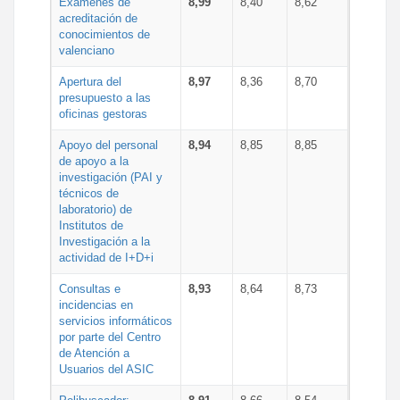
Exámenes de
8,99
8,40
8,62
acreditación de
conocimientos de
valenciano
Apertura del
8,97
8,36
8,70
presupuesto a las
oficinas gestoras
Apoyo del personal
8,94
8,85
8,85
de apoyo a la
investigación (PAI y
técnicos de
laboratorio) de
Institutos de
Investigación a la
actividad de I+D+i
Consultas e
8,93
8,64
8,73
incidencias en
servicios informáticos
por parte del Centro
de Atención a
Usuarios del ASIC