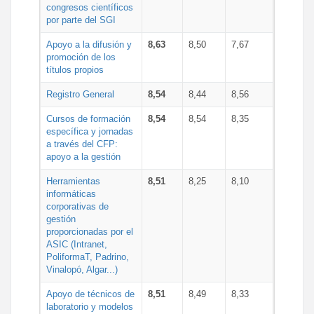
congresos científicos
por parte del SGI
Apoyo a la difusión y
8,63
8,50
7,67
promoción de los
títulos propios
Registro General
8,54
8,44
8,56
Cursos de formación
8,54
8,54
8,35
específica y jornadas
a través del CFP:
apoyo a la gestión
Herramientas
8,51
8,25
8,10
informáticas
corporativas de
gestión
proporcionadas por el
ASIC (Intranet,
PoliformaT, Padrino,
Vinalopó, Algar...)
Apoyo de técnicos de
8,51
8,49
8,33
laboratorio y modelos