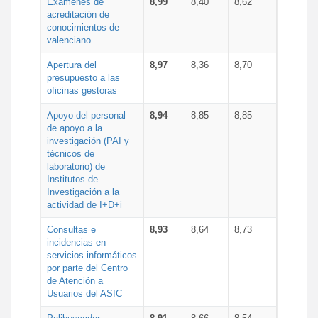
Exámenes de
8,99
8,40
8,62
acreditación de
conocimientos de
valenciano
Apertura del
8,97
8,36
8,70
presupuesto a las
oficinas gestoras
Apoyo del personal
8,94
8,85
8,85
de apoyo a la
investigación (PAI y
técnicos de
laboratorio) de
Institutos de
Investigación a la
actividad de I+D+i
Consultas e
8,93
8,64
8,73
incidencias en
servicios informáticos
por parte del Centro
de Atención a
Usuarios del ASIC