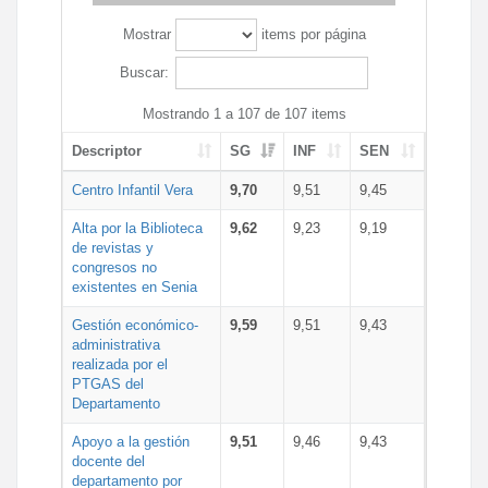
Mostrar
items por página
Buscar:
Mostrando 1 a 107 de 107 items
Descriptor
SG
INF
SEN
Centro Infantil Vera
9,70
9,51
9,45
Alta por la Biblioteca
9,62
9,23
9,19
de revistas y
congresos no
existentes en Senia
Gestión económico-
9,59
9,51
9,43
administrativa
realizada por el
PTGAS del
Departamento
Apoyo a la gestión
9,51
9,46
9,43
docente del
departamento por