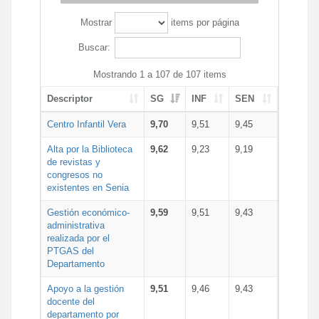
Mostrar
items por página
Buscar:
Mostrando 1 a 107 de 107 items
Descriptor
SG
INF
SEN
Centro Infantil Vera
9,70
9,51
9,45
Alta por la Biblioteca
9,62
9,23
9,19
de revistas y
congresos no
existentes en Senia
Gestión económico-
9,59
9,51
9,43
administrativa
realizada por el
PTGAS del
Departamento
Apoyo a la gestión
9,51
9,46
9,43
docente del
departamento por