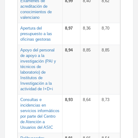
Exámenes de
8,99
8,40
8,62
acreditación de
conocimientos de
valenciano
Apertura del
8,97
8,36
8,70
presupuesto a las
oficinas gestoras
Apoyo del personal
8,94
8,85
8,85
de apoyo a la
investigación (PAI y
técnicos de
laboratorio) de
Institutos de
Investigación a la
actividad de I+D+i
Consultas e
8,93
8,64
8,73
incidencias en
servicios informáticos
por parte del Centro
de Atención a
Usuarios del ASIC