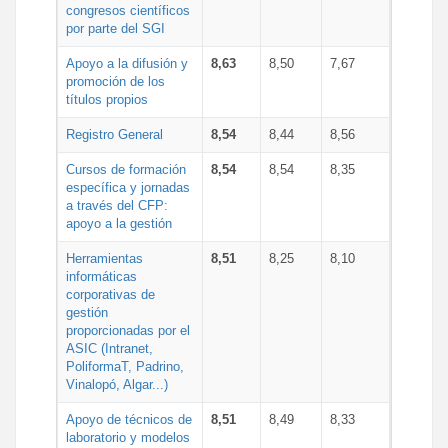
congresos científicos
por parte del SGI
Apoyo a la difusión y
8,63
8,50
7,67
promoción de los
títulos propios
Registro General
8,54
8,44
8,56
Cursos de formación
8,54
8,54
8,35
específica y jornadas
a través del CFP:
apoyo a la gestión
Herramientas
8,51
8,25
8,10
informáticas
corporativas de
gestión
proporcionadas por el
ASIC (Intranet,
PoliformaT, Padrino,
Vinalopó, Algar...)
Apoyo de técnicos de
8,51
8,49
8,33
laboratorio y modelos