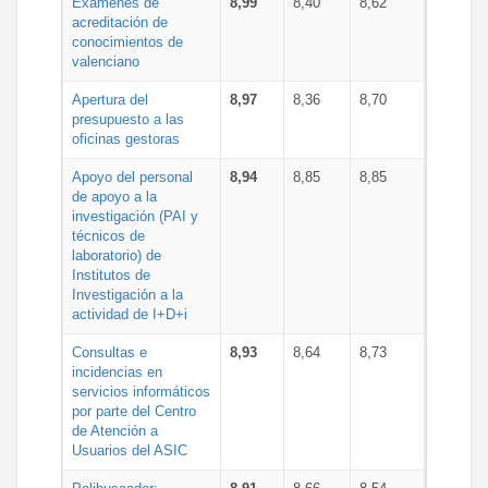
Exámenes de
8,99
8,40
8,62
acreditación de
conocimientos de
valenciano
Apertura del
8,97
8,36
8,70
presupuesto a las
oficinas gestoras
Apoyo del personal
8,94
8,85
8,85
de apoyo a la
investigación (PAI y
técnicos de
laboratorio) de
Institutos de
Investigación a la
actividad de I+D+i
Consultas e
8,93
8,64
8,73
incidencias en
servicios informáticos
por parte del Centro
de Atención a
Usuarios del ASIC