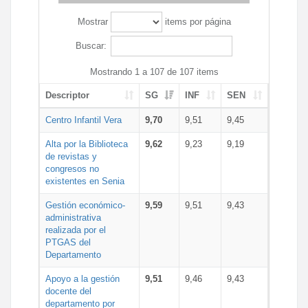
Mostrar
items por página
Buscar:
Mostrando 1 a 107 de 107 items
Descriptor
SG
INF
SEN
Centro Infantil Vera
9,70
9,51
9,45
Alta por la Biblioteca
9,62
9,23
9,19
de revistas y
congresos no
existentes en Senia
Gestión económico-
9,59
9,51
9,43
administrativa
realizada por el
PTGAS del
Departamento
Apoyo a la gestión
9,51
9,46
9,43
docente del
departamento por