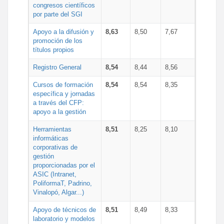
congresos científicos
por parte del SGI
Apoyo a la difusión y
8,63
8,50
7,67
promoción de los
títulos propios
Registro General
8,54
8,44
8,56
Cursos de formación
8,54
8,54
8,35
específica y jornadas
a través del CFP:
apoyo a la gestión
Herramientas
8,51
8,25
8,10
informáticas
corporativas de
gestión
proporcionadas por el
ASIC (Intranet,
PoliformaT, Padrino,
Vinalopó, Algar...)
Apoyo de técnicos de
8,51
8,49
8,33
laboratorio y modelos