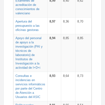
Exámenes de
8,99
8,40
8,62
acreditación de
conocimientos de
valenciano
Apertura del
8,97
8,36
8,70
presupuesto a las
oficinas gestoras
Apoyo del personal
8,94
8,85
8,85
de apoyo a la
investigación (PAI y
técnicos de
laboratorio) de
Institutos de
Investigación a la
actividad de I+D+i
Consultas e
8,93
8,64
8,73
incidencias en
servicios informáticos
por parte del Centro
de Atención a
Usuarios del ASIC