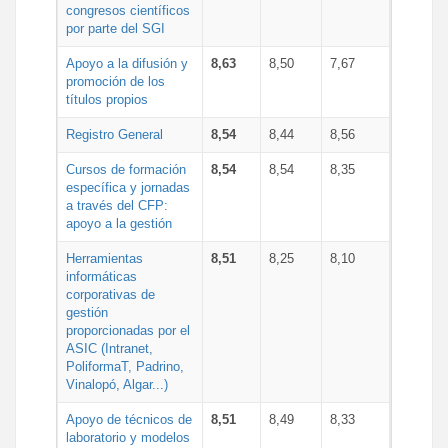
congresos científicos
por parte del SGI
Apoyo a la difusión y
8,63
8,50
7,67
promoción de los
títulos propios
Registro General
8,54
8,44
8,56
Cursos de formación
8,54
8,54
8,35
específica y jornadas
a través del CFP:
apoyo a la gestión
Herramientas
8,51
8,25
8,10
informáticas
corporativas de
gestión
proporcionadas por el
ASIC (Intranet,
PoliformaT, Padrino,
Vinalopó, Algar...)
Apoyo de técnicos de
8,51
8,49
8,33
laboratorio y modelos