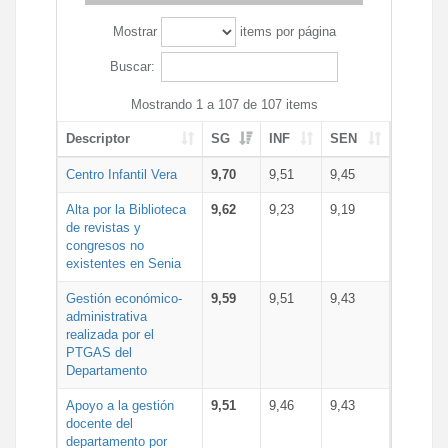
Mostrar
items por página
Buscar:
Mostrando 1 a 107 de 107 items
Descriptor
SG
INF
SEN
Centro Infantil Vera
9,70
9,51
9,45
Alta por la Biblioteca
9,62
9,23
9,19
de revistas y
congresos no
existentes en Senia
Gestión económico-
9,59
9,51
9,43
administrativa
realizada por el
PTGAS del
Departamento
Apoyo a la gestión
9,51
9,46
9,43
docente del
departamento por