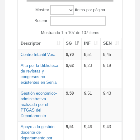
Mostrar
items por página
Buscar:
Mostrando 1 a 107 de 107 items
Descriptor
SG
INF
SEN
Centro Infantil Vera
9,70
9,51
9,45
Alta por la Biblioteca
9,62
9,23
9,19
de revistas y
congresos no
existentes en Senia
Gestión económico-
9,59
9,51
9,43
administrativa
realizada por el
PTGAS del
Departamento
Apoyo a la gestión
9,51
9,46
9,43
docente del
departamento por