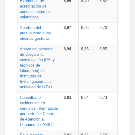
Exámenes de
8,99
8,40
8,62
acreditación de
conocimientos de
valenciano
Apertura del
8,97
8,36
8,70
presupuesto a las
oficinas gestoras
Apoyo del personal
8,94
8,85
8,85
de apoyo a la
investigación (PAI y
técnicos de
laboratorio) de
Institutos de
Investigación a la
actividad de I+D+i
Consultas e
8,93
8,64
8,73
incidencias en
servicios informáticos
por parte del Centro
de Atención a
Usuarios del ASIC