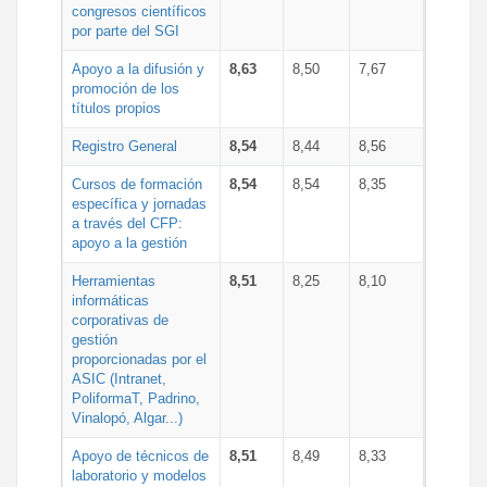
congresos científicos
por parte del SGI
Apoyo a la difusión y
8,63
8,50
7,67
promoción de los
títulos propios
Registro General
8,54
8,44
8,56
Cursos de formación
8,54
8,54
8,35
específica y jornadas
a través del CFP:
apoyo a la gestión
Herramientas
8,51
8,25
8,10
informáticas
corporativas de
gestión
proporcionadas por el
ASIC (Intranet,
PoliformaT, Padrino,
Vinalopó, Algar...)
Apoyo de técnicos de
8,51
8,49
8,33
laboratorio y modelos