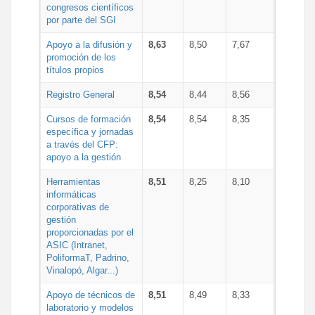
congresos científicos
por parte del SGI
Apoyo a la difusión y
8,63
8,50
7,67
promoción de los
títulos propios
Registro General
8,54
8,44
8,56
Cursos de formación
8,54
8,54
8,35
específica y jornadas
a través del CFP:
apoyo a la gestión
Herramientas
8,51
8,25
8,10
informáticas
corporativas de
gestión
proporcionadas por el
ASIC (Intranet,
PoliformaT, Padrino,
Vinalopó, Algar...)
Apoyo de técnicos de
8,51
8,49
8,33
laboratorio y modelos