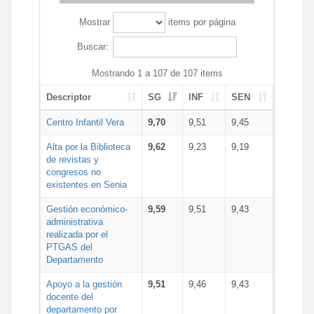
Mostrar
items por página
Buscar:
Mostrando 1 a 107 de 107 items
Descriptor
SG
INF
SEN
Centro Infantil Vera
9,70
9,51
9,45
Alta por la Biblioteca
9,62
9,23
9,19
de revistas y
congresos no
existentes en Senia
Gestión económico-
9,59
9,51
9,43
administrativa
realizada por el
PTGAS del
Departamento
Apoyo a la gestión
9,51
9,46
9,43
docente del
departamento por