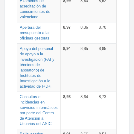
Exámenes de
8,99
8,40
8,62
acreditación de
conocimientos de
valenciano
Apertura del
8,97
8,36
8,70
presupuesto a las
oficinas gestoras
Apoyo del personal
8,94
8,85
8,85
de apoyo a la
investigación (PAI y
técnicos de
laboratorio) de
Institutos de
Investigación a la
actividad de I+D+i
Consultas e
8,93
8,64
8,73
incidencias en
servicios informáticos
por parte del Centro
de Atención a
Usuarios del ASIC