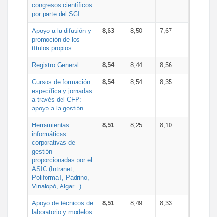
congresos científicos
por parte del SGI
Apoyo a la difusión y
8,63
8,50
7,67
promoción de los
títulos propios
Registro General
8,54
8,44
8,56
Cursos de formación
8,54
8,54
8,35
específica y jornadas
a través del CFP:
apoyo a la gestión
Herramientas
8,51
8,25
8,10
informáticas
corporativas de
gestión
proporcionadas por el
ASIC (Intranet,
PoliformaT, Padrino,
Vinalopó, Algar...)
Apoyo de técnicos de
8,51
8,49
8,33
laboratorio y modelos