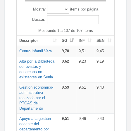
Mostrar
items por página
Buscar:
Mostrando 1 a 107 de 107 items
Descriptor
SG
INF
SEN
Centro Infantil Vera
9,70
9,51
9,45
Alta por la Biblioteca
9,62
9,23
9,19
de revistas y
congresos no
existentes en Senia
Gestión económico-
9,59
9,51
9,43
administrativa
realizada por el
PTGAS del
Departamento
Apoyo a la gestión
9,51
9,46
9,43
docente del
departamento por