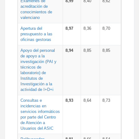
Exámenes de
8,99
8,40
8,62
acreditación de
conocimientos de
valenciano
Apertura del
8,97
8,36
8,70
presupuesto a las
oficinas gestoras
Apoyo del personal
8,94
8,85
8,85
de apoyo a la
investigación (PAI y
técnicos de
laboratorio) de
Institutos de
Investigación a la
actividad de I+D+i
Consultas e
8,93
8,64
8,73
incidencias en
servicios informáticos
por parte del Centro
de Atención a
Usuarios del ASIC