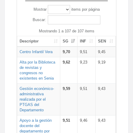
Mostrar
items por página
Buscar:
Mostrando 1 a 107 de 107 items
Descriptor
SG
INF
SEN
Centro Infantil Vera
9,70
9,51
9,45
Alta por la Biblioteca
9,62
9,23
9,19
de revistas y
congresos no
existentes en Senia
Gestión económico-
9,59
9,51
9,43
administrativa
realizada por el
PTGAS del
Departamento
Apoyo a la gestión
9,51
9,46
9,43
docente del
departamento por