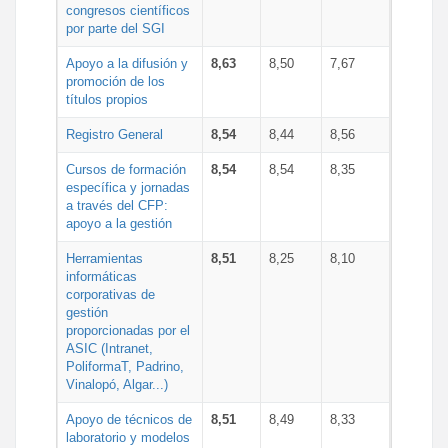
congresos científicos
por parte del SGI
Apoyo a la difusión y
8,63
8,50
7,67
promoción de los
títulos propios
Registro General
8,54
8,44
8,56
Cursos de formación
8,54
8,54
8,35
específica y jornadas
a través del CFP:
apoyo a la gestión
Herramientas
8,51
8,25
8,10
informáticas
corporativas de
gestión
proporcionadas por el
ASIC (Intranet,
PoliformaT, Padrino,
Vinalopó, Algar...)
Apoyo de técnicos de
8,51
8,49
8,33
laboratorio y modelos