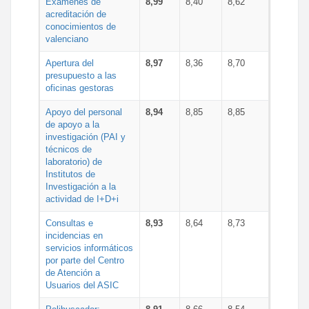
Exámenes de
8,99
8,40
8,62
acreditación de
conocimientos de
valenciano
Apertura del
8,97
8,36
8,70
presupuesto a las
oficinas gestoras
Apoyo del personal
8,94
8,85
8,85
de apoyo a la
investigación (PAI y
técnicos de
laboratorio) de
Institutos de
Investigación a la
actividad de I+D+i
Consultas e
8,93
8,64
8,73
incidencias en
servicios informáticos
por parte del Centro
de Atención a
Usuarios del ASIC