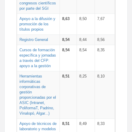
congresos científicos
por parte del SGI
Apoyo a la difusión y
8,63
8,50
7,67
promoción de los
títulos propios
Registro General
8,54
8,44
8,56
Cursos de formación
8,54
8,54
8,35
específica y jornadas
a través del CFP:
apoyo a la gestión
Herramientas
8,51
8,25
8,10
informáticas
corporativas de
gestión
proporcionadas por el
ASIC (Intranet,
PoliformaT, Padrino,
Vinalopó, Algar...)
Apoyo de técnicos de
8,51
8,49
8,33
laboratorio y modelos