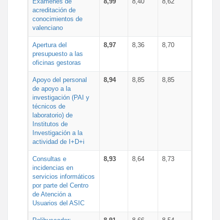
Exámenes de
8,99
8,40
8,62
acreditación de
conocimientos de
valenciano
Apertura del
8,97
8,36
8,70
presupuesto a las
oficinas gestoras
Apoyo del personal
8,94
8,85
8,85
de apoyo a la
investigación (PAI y
técnicos de
laboratorio) de
Institutos de
Investigación a la
actividad de I+D+i
Consultas e
8,93
8,64
8,73
incidencias en
servicios informáticos
por parte del Centro
de Atención a
Usuarios del ASIC