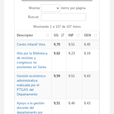
Mostrar
items por página
Buscar:
Mostrando 1 a 107 de 107 items
Descriptor
SG
INF
SEN
Centro Infantil Vera
9,70
9,51
9,45
Alta por la Biblioteca
9,62
9,23
9,19
de revistas y
congresos no
existentes en Senia
Gestión económico-
9,59
9,51
9,43
administrativa
realizada por el
PTGAS del
Departamento
Apoyo a la gestión
9,51
9,46
9,43
docente del
departamento por