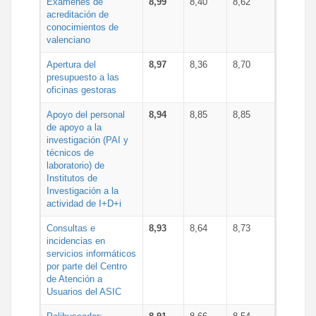
Exámenes de
8,99
8,40
8,62
acreditación de
conocimientos de
valenciano
Apertura del
8,97
8,36
8,70
presupuesto a las
oficinas gestoras
Apoyo del personal
8,94
8,85
8,85
de apoyo a la
investigación (PAI y
técnicos de
laboratorio) de
Institutos de
Investigación a la
actividad de I+D+i
Consultas e
8,93
8,64
8,73
incidencias en
servicios informáticos
por parte del Centro
de Atención a
Usuarios del ASIC