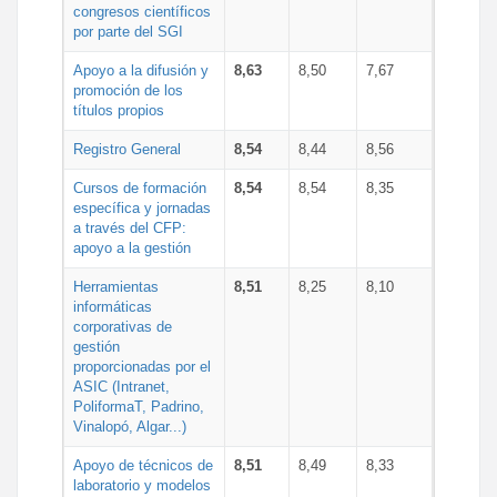
congresos científicos
por parte del SGI
Apoyo a la difusión y
8,63
8,50
7,67
promoción de los
títulos propios
Registro General
8,54
8,44
8,56
Cursos de formación
8,54
8,54
8,35
específica y jornadas
a través del CFP:
apoyo a la gestión
Herramientas
8,51
8,25
8,10
informáticas
corporativas de
gestión
proporcionadas por el
ASIC (Intranet,
PoliformaT, Padrino,
Vinalopó, Algar...)
Apoyo de técnicos de
8,51
8,49
8,33
laboratorio y modelos