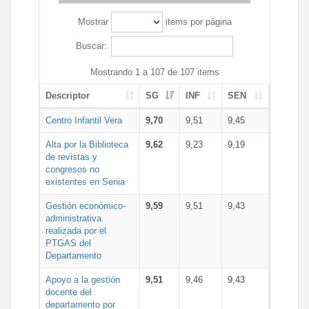
Mostrar
items por página
Buscar:
Mostrando 1 a 107 de 107 items
Descriptor
SG
INF
SEN
Centro Infantil Vera
9,70
9,51
9,45
Alta por la Biblioteca
9,62
9,23
9,19
de revistas y
congresos no
existentes en Senia
Gestión económico-
9,59
9,51
9,43
administrativa
realizada por el
PTGAS del
Departamento
Apoyo a la gestión
9,51
9,46
9,43
docente del
departamento por