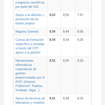
congresos científicos
por parte del SGI
Apoyo a la difusión y
8,63
8,50
7,67
promoción de los
títulos propios
Registro General
8,54
8,44
8,56
Cursos de formación
8,54
8,54
8,35
específica y jornadas
a través del CFP:
apoyo a la gestión
Herramientas
8,51
8,25
8,10
informáticas
corporativas de
gestión
proporcionadas por el
ASIC (Intranet,
PoliformaT, Padrino,
Vinalopó, Algar...)
Apoyo de técnicos de
8,51
8,49
8,33
laboratorio y modelos