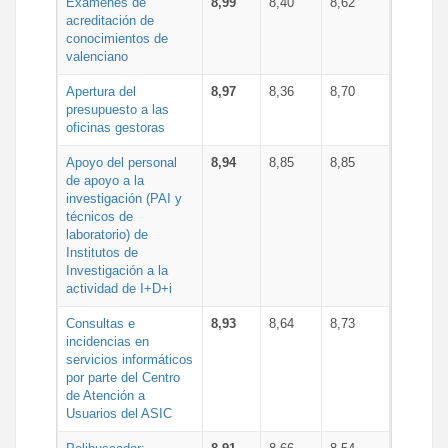
Exámenes de
8,99
8,40
8,62
acreditación de
conocimientos de
valenciano
Apertura del
8,97
8,36
8,70
presupuesto a las
oficinas gestoras
Apoyo del personal
8,94
8,85
8,85
de apoyo a la
investigación (PAI y
técnicos de
laboratorio) de
Institutos de
Investigación a la
actividad de I+D+i
Consultas e
8,93
8,64
8,73
incidencias en
servicios informáticos
por parte del Centro
de Atención a
Usuarios del ASIC