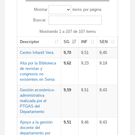
Mostrar
items por página
Buscar:
Mostrando 1 a 107 de 107 items
Descriptor
SG
INF
SEN
Centro Infantil Vera
9,70
9,51
9,45
Alta por la Biblioteca
9,62
9,23
9,19
de revistas y
congresos no
existentes en Senia
Gestión económico-
9,59
9,51
9,43
administrativa
realizada por el
PTGAS del
Departamento
Apoyo a la gestión
9,51
9,46
9,43
docente del
departamento por