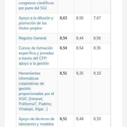
congresos científicos
por parte del SGI
Apoyo a la difusión y
8,63
8,50
7,67
promoción de los
títulos propios
Registro General
8,54
8,44
8,56
Cursos de formación
8,54
8,54
8,35
específica y jornadas
a través del CFP:
apoyo a la gestión
Herramientas
8,51
8,25
8,10
informáticas
corporativas de
gestión
proporcionadas por el
ASIC (Intranet,
PoliformaT, Padrino,
Vinalopó, Algar...)
Apoyo de técnicos de
8,51
8,49
8,33
laboratorio y modelos