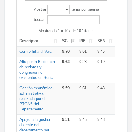
Mostrar
items por página
Buscar:
Mostrando 1 a 107 de 107 items
Descriptor
SG
INF
SEN
Centro Infantil Vera
9,70
9,51
9,45
Alta por la Biblioteca
9,62
9,23
9,19
de revistas y
congresos no
existentes en Senia
Gestión económico-
9,59
9,51
9,43
administrativa
realizada por el
PTGAS del
Departamento
Apoyo a la gestión
9,51
9,46
9,43
docente del
departamento por