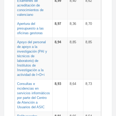
Exámenes de
8,99
8,40
8,62
acreditación de
conocimientos de
valenciano
Apertura del
8,97
8,36
8,70
presupuesto a las
oficinas gestoras
Apoyo del personal
8,94
8,85
8,85
de apoyo a la
investigación (PAI y
técnicos de
laboratorio) de
Institutos de
Investigación a la
actividad de I+D+i
Consultas e
8,93
8,64
8,73
incidencias en
servicios informáticos
por parte del Centro
de Atención a
Usuarios del ASIC